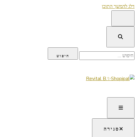
דלג להמשך התוכן
חיפוש:
Lifestyle ✦ Beauty ✦ Vegan ✦ Travel
Revital B.✨Shopipal
סגירה