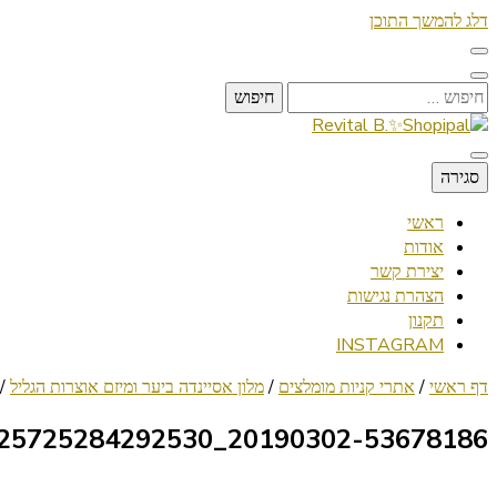
דלג להמשך התוכן
חיפוש:
Lifestyle ✦ Beauty ✦ Vegan ✦ Travel
סגירה
Revital B.✨Shopipal
ראשי
אודות
יצירת קשר
הצהרת נגישות
תקנון
INSTAGRAM
דף ראשי
/
אתרי קניות מומלצים
/
מלון אסיינדה ביער ומיזם אוצרות הגליל
/
20190302-53678186_1025725284292530_5085227006287675392_n