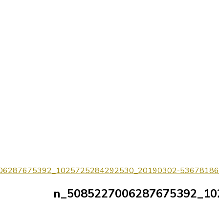
20190302-53678186_1025725284292530_5085227006287675392_n