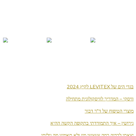
בגדי הים של LEVITEX לקיץ 2024
וויסקי – המדריך לוויסקולוגית מתחילה
מוצרי הטיפוח של ד"ר דבור
גירושין – איך התמודדתי בתקופה הקשה ההיא
יצאתי לבדוק כמה צעצועי מין ולא תאמינו מה גיליתי