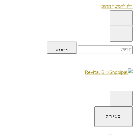
דלג להמשך התוכן
חיפוש:
Lifestyle ✦ Beauty ✦ Vegan ✦ Travel
Revital B.✨Shopipal
סגירה