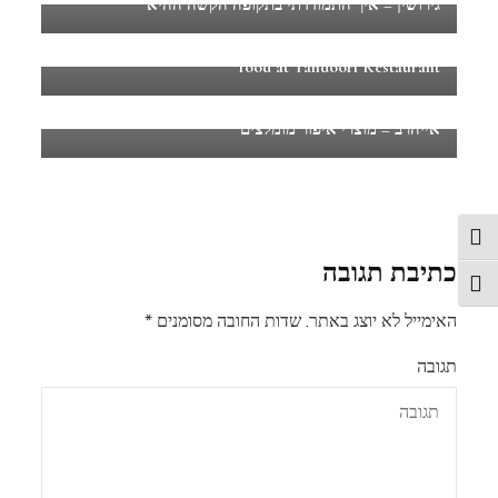
גירושין – איך התמודדתי בתקופה הקשה ההיא
ארוחה הודית טבעונית במסעדת טנדורי – Vegan Indian
food at Tandoori Restaurant
אייהרב – מוצרי איפור מומלצים
פעל/כבה ניגודיות גבוהה
כתיבת תגובה
תג גודל גופן
האימייל לא יוצג באתר.
שדות החובה מסומנים
*
תגובה