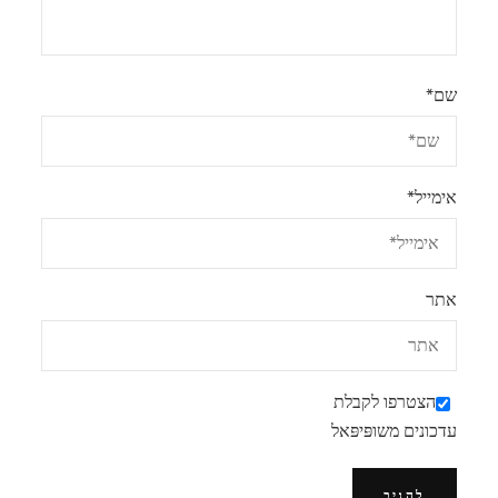
שם
*
אימייל
*
אתר
הצטרפו לקבלת
עדכונים משופּיפּאל