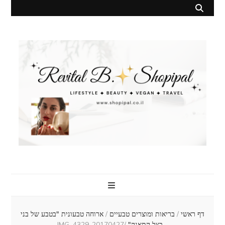
Lifestyle ✦ Beauty ✦ Vegan ✦ Travel
Revital B.
Shopipal
דף ראשי
/
בריאות ומוצרים טבעיים
/
ארוחה טבעונית "בטבע של בני
- בצל התאנה"
/
20170427-IMG_4329