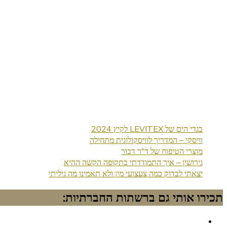
בגדי הים של LEVITEX לקיץ 2024
וויסקי – המדריך לוויסקולוגית מתחילה
מוצרי הטיפוח של ד"ר דבור
גירושין – איך התמודדתי בתקופה הקשה ההיא
יצאתי לבדוק כמה צעצועי מין ולא תאמינו מה גיליתי
תכירו אותי גם ברשתות החברתיות: