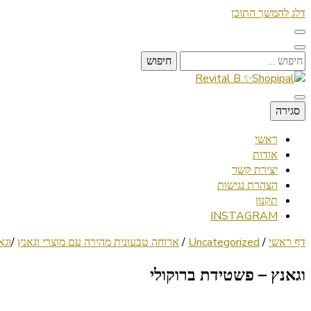
דלג להמשך התוכן
חיפוש:
Lifestyle ✦ Beauty ✦ Vegan ✦ Travel
סגירה
Revital B.✨Shopipal
ראשי
אודות
יצירת קשר
הצהרת נגישות
תקנון
INSTAGRAM
דף ראשי
/
Uncategorized
/
ארוחה טבעונית מהירה עם מוצרי וגאנץ
/
וגא
וגאנץ – פשטידת ברוקולי