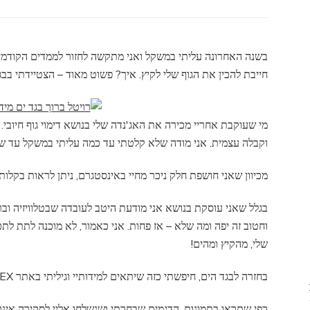
בגדי
הים
של
LEVITEX
בשנה האחרונה עליתי במשקל ואני מתקשה לחזור לממדים הקודמים
לקיץ
חייבת להכין את הגוף שלי לקיץ. איך? פשוט מאוד – הצטיידתי בבגדי ים של
2024
מי שעוקבת אחריי מכירה את האג'נדה שלי בנושא דימוי גוף חיובי
וקבלה עצמית. אני מודה שלא קלטתי עד כמה עליתי במשקל עד שר
מכיוון שאני חושפת חלק ניכר מחיי באינסטגרם, ניתן לראות בקלות
בגלל שאני עוסקת בנושא אני מודעת היטב לעובדה שבטלוויזיה ובר
וחטוב זה יפה ומה שלא – אז פחות. אני כאמור, לא מוכנה לתת לת
שלי, מהקיץ ומהים!
בחזרה לבגד הים, חיפשתי כזה שיתאים למידותיי וגיליתי באתר LEVITEX דגמים שיודעים לחבק את הגוף הנשי.
כפי שתראו בתמונות, הדגמים שבחרתי ושנשלחו אליי לסקירה אינם 