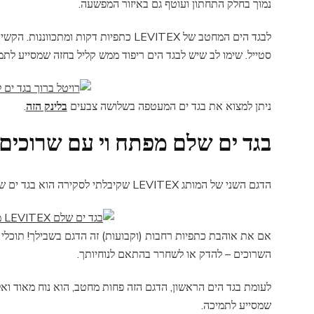
נמוך בחלק התחתון ועוטף גם באיזור המפשעה.
לבגד הים המחטב של LEVITEX כתפיות דקות ו
סטייל. שימו לב שיש לבגד הים ריפוד ממש קליל בחזה שמסייע לתמ
ניתן למצוא את בגד ים המעטפה בשלושה צבעים
בלינק הזה
.
בגד ים שלם מפתח וי עם שרוכים
הדגם השני של המותג LEVITEX שקיבלתי לסקירה הוא בגד ים שלם בצבע כחול רויאל משגע!
אם את אוהבת כתפיות רחבות (וקבועות) זה הדגם בשבילך! תוכל
השרוכים – להדק או לשחרר בהתאם לנוחיותך.
לעומת בגד הים הראשון, הדגם הזה פחות מחטב, הוא נוח מאוד ואל
שמסייע לתמיכה.