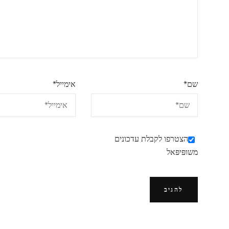
שם
*
אימייל
*
הצטרפו לקבלת עדכונים
משופּיפּאל