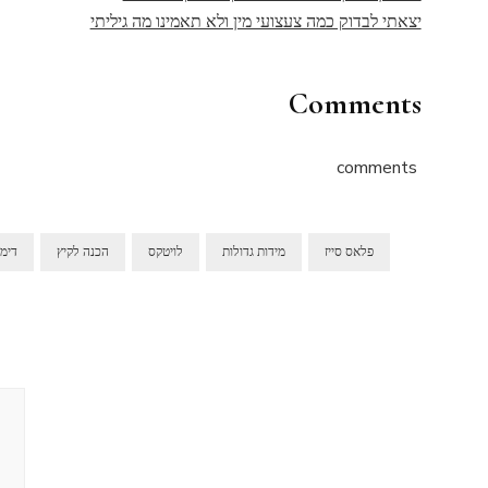
יצאתי לבדוק כמה צעצועי מין ולא תאמינו מה גיליתי
Comments
comments
פלאס סייז
מידות גדולות
לויטקס
הכנה לקיץ
דימו
ניווט
בפוסטים