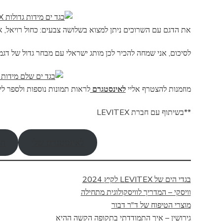
את הדגם עם השרוכים ניתן למצוא בשלושה צבעים: כחול רויאל, 
לסיכום, אני שמחה להכיר לכן מותג ישראלי עם מבחר גדול של דגמי
מוזמנות להצטרף אליי
לאינסטגרם
לראות תמונות נוספות ולספר לי
**בשיתוף עם חברת LEVITEX
לאינסטגרם שלי
הר
בגדי הים של LEVITEX לקיץ 2024
וויסקי – המדריך לוויסקולוגית מתחילה
מוצרי הטיפוח של ד"ר דבור
גירושין – איך התמודדתי בתקופה הקשה ההיא