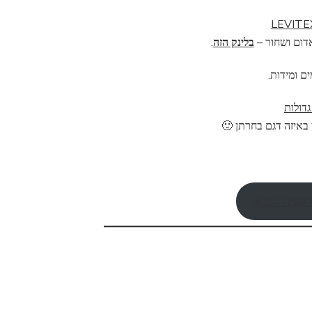
אדום ושחור –
בלינק הזה
.
ם ומידות.
 באיזה דגם בחרתן 🙂
שמה לבלוג