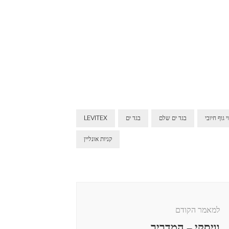
י גוף חיובי
בגד ים שלם
בגד ים
LEVITEX
קניות אונליין
למאמר הקודם
וויסקי – המדריך