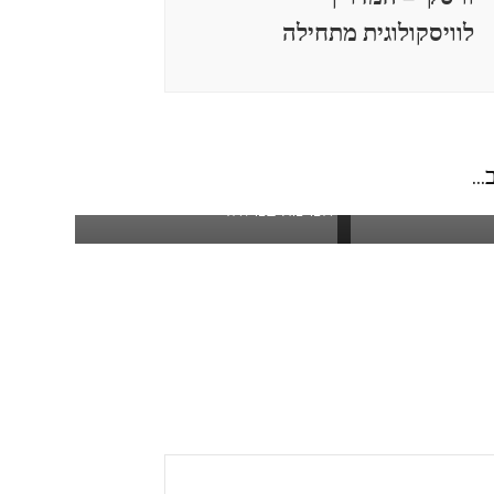
לוויסקולוגית מתחילה
..
לאק פריידיי
מייקאפ גיק – הזמנה רביעית
חמימה במיוחד