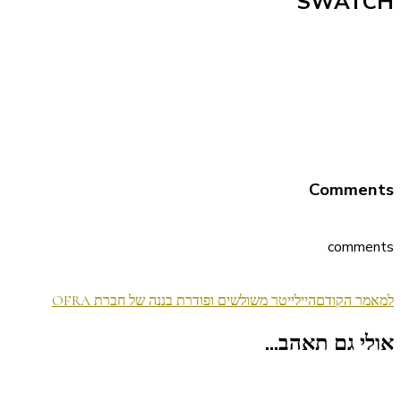
SWATCH
Comments
comments
ניווט
למאמר הקודם
היילייטר משולשים ופודרת בננה של חברת OFRA
בפוסטים
אולי גם תאהב...