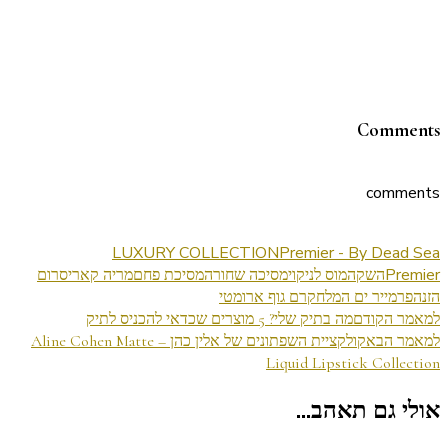
Comments
comments
LUXURY COLLECTION
Premier - By Dead Sea
Premier
השקה
מוס לניקוי
מסיכה שחורה
מסיכת פחם
מריה קארי
סרום
הזנה
פרמייר ים המלח
קרם גוף ארומטי
ניווט
למאמר הקודם
מה בתיק שלי? 5 מוצרים שכדאי להכניס לתיק
למאמר הבא
קולקציית השפתונים של אלין כהן – Aline Cohen Matte
בפוסטים
Liquid Lipstick Collection
אולי גם תאהב...