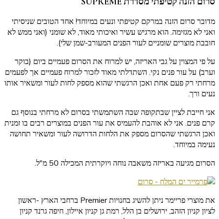
סרום הזנה קטיפתי מסדרת SUPREME
מדובר סרום הזנה במרקם קטיפתי ונעים במיוחד! אחד הטובים שניסיתי
ואני לא מגזימה. הוא מרגיש עשיר ואיכותי מאוד, לא שומני (ואני ממש לא
חובבת מוצרים שומניים לעור הפנים המעורב-שמן שלי).
על פי המצוין על גבי האריזה, יש למרוח את הסרום פעמיים ביום (בוקר
וערב) על עור פנים נקי. השתדלתי מאוד לזכור למרוח פעמיים אך לפעמים
מרחתי רק פעם אחת ואכן הרגשתי שהוא מספק לחות לעור ומשאיר אותו
נעים ורך.
אני חייבת לציין שבתקופה שבה השתמשתי בסרום לא מרחתי בנוסף גם
קרם פנים. אני לא אוהבת להעמיס את עור הפנים במוצרים רבים בו זמנית
ואכן הרגשתי שהסרום מספק את הלחות הדרושה לעור ומשאיר תחושה
נעימה במיוחד.
הסרום מגיעה באריזה משאבה נוחה ויוקרתית המכילה 50 מ"ל.
את מוצרי פריימר
ניתן להשיג בחנויות
Premier
ברחבי הארץ -ראשון
לציון קניון הזהב, ירושלים בן הלל,
רמת גן קניון איילון, חיפה גרנד קניון