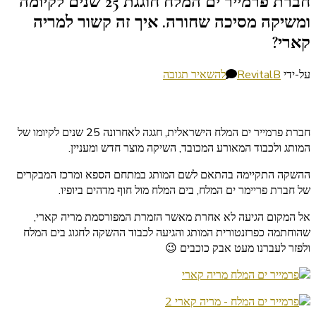
חברת פרמייר ים המלח חוגגת 25 שנים לקיומה
ומשיקה מסיכה שחורה. איך זה קשור למריה
קארי?
בנושא
על-ידי
RevitalB
להשאיר תגובה
חברת
פרמייר
ים
חברת פרמייר ים המלח הישראלית, חגגה לאחרונה 25 שנים לקיומו של
המלח
המותג ולכבוד המאורע המכובד, השיקה מוצר חדש ומעניין.
חוגגת
25
ההשקה התקיימה בהתאם לשם המותג במתחם הספא ומרכז המבקרים
שנים
של חברת פריימר ים המלח, בים המלח מול חוף מדהים ביופיו.
לקיומה
ומשיקה
אל המקום הגיעה לא אחרת מאשר הזמרת המפורסמת מריה קארי,
מסיכה
שהוחתמה כפרזנטורית המותג והגיעה לכבוד ההשקה לחגוג בים המלח
שחורה.
ולפזר לעברנו מעט אבק כוכבים 😉
איך
זה
קשור
למריה