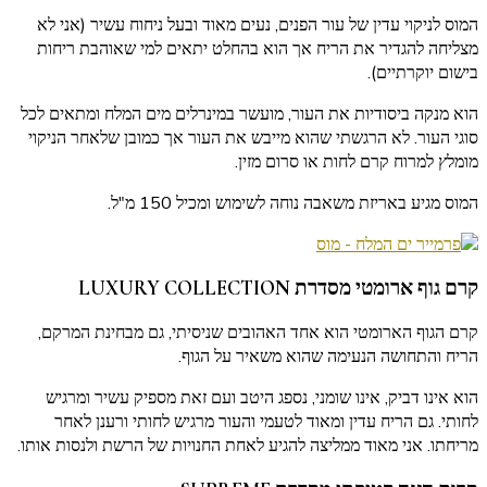
המוס לניקוי עדין של עור הפנים, נעים מאוד ובעל ניחוח עשיר (אני לא
מצליחה להגדיר את הריח אך הוא בהחלט יתאים למי שאוהבת ריחות
בישום יוקרתיים).
הוא מנקה ביסודיות את העור, מועשר במינרלים מים המלח ומתאים לכל
סוגי העור. לא הרגשתי שהוא מייבש את העור אך כמובן שלאחר הניקוי
מומלץ למרוח קרם לחות או סרום מזין.
המוס מגיע באריזת משאבה נוחה לשימוש ומכיל 150 מ"ל.
קרם גוף ארומטי מסדרת LUXURY COLLECTION
קרם הגוף הארומטי הוא אחד האהובים שניסיתי, גם מבחינת המרקם,
הריח והתחושה הנעימה שהוא משאיר על הגוף.
הוא אינו דביק, אינו שומני, נספג היטב ועם זאת מספיק עשיר ומרגיש
לחותי. גם הריח עדין ומאוד לטעמי והעור מרגיש לחותי ורענן לאחר
מריחתו. אני מאוד ממליצה להגיע לאחת החנויות של הרשת ולנסות אותו.