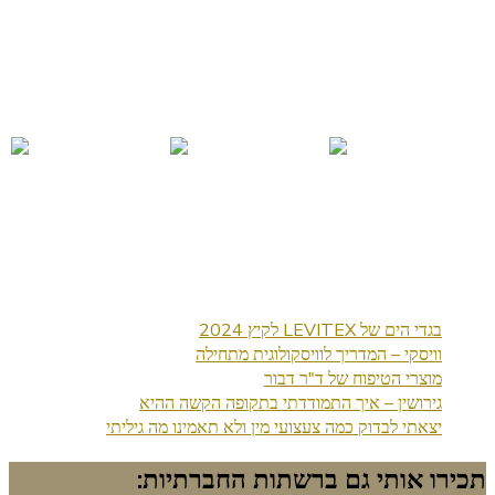
בגדי הים של LEVITEX לקיץ 2024
וויסקי – המדריך לוויסקולוגית מתחילה
מוצרי הטיפוח של ד"ר דבור
גירושין – איך התמודדתי בתקופה הקשה ההיא
יצאתי לבדוק כמה צעצועי מין ולא תאמינו מה גיליתי
תכירו אותי גם ברשתות החברתיות: