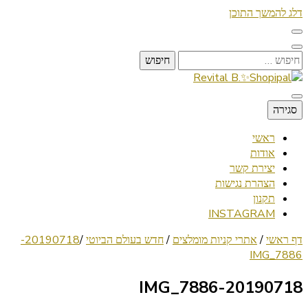
דלג להמשך התוכן
חיפוש:
Lifestyle ✦ Beauty ✦ Vegan ✦ Travel
סגירה
Revital B.✨Shopipal
ראשי
אודות
יצירת קשר
הצהרת נגישות
תקנון
INSTAGRAM
דף ראשי
/
אתרי קניות מומלצים
/
חדש בעולם הביוטי
/
20190718-
IMG_7886
20190718-IMG_7886