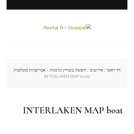
Revital B.✨Shopipal
Lifestyle ✦ Beauty ✦ Vegan ✦ Travel
דף ראשי
/
אירועים
/
חופשה בשוויץ וגרמניה - אטרקציות מומלצות
INTERLAKEN MAP boat
/
INTERLAKEN MAP boat