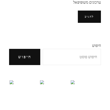
עדכונים משופּיפּאל
חיפוש
חיפוש