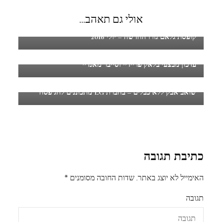
אולי גם תאהב...
קופסת גלאם גורו החדשה – יולי 2016
עדכון מבצעי בלאק פריידיי וסייבר מאנדיי
שואב אבק ללא כבלים – בחברת LG מתכוננים לחג פסח
כתיבת תגובה
האימייל לא יוצג באתר.
שדות החובה מסומנים
*
תגובה