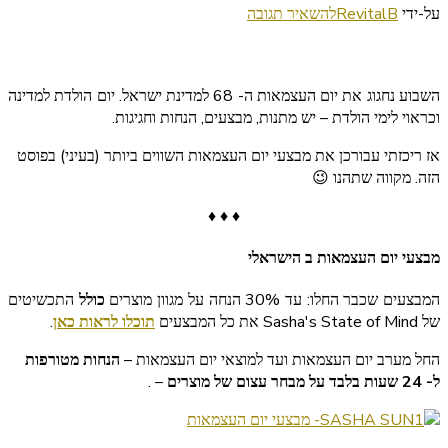
בנושא
על-ידי
RevitalB
להשאיר תגובה
כל
מבצעי
יום
השבוע נחגוג את יום העצמאות ה- 68 למדינת ישראל. יום הולדת למדינה
העצמאות
וכראוי לימי הולדת – יש מתנות, מבצעים, הנחות וחגיגות.
באתרים
השווים
אז ריכזתי עבורכן את מבצעי יום העצמאות השווים ביותר (בעיני) בפוסט
הזה. מקווה שתהנו 😉
♦ ♦ ♦
מבצעי יום העצמאות ב הישראלי
המבצעים שכבר החלו: עד 30% הנחה על מגוון מוצרים
כולל
התכשיטים
של Sasha's State of Mind את כל המבצעים
תוכלו לראות כאן
.
החל מערב יום העצמאות ועד למוצאי יום העצמאות –
הנחות מטורפות
ל- 24 שעות בלבד על מבחר עצום של מוצרים
–
.