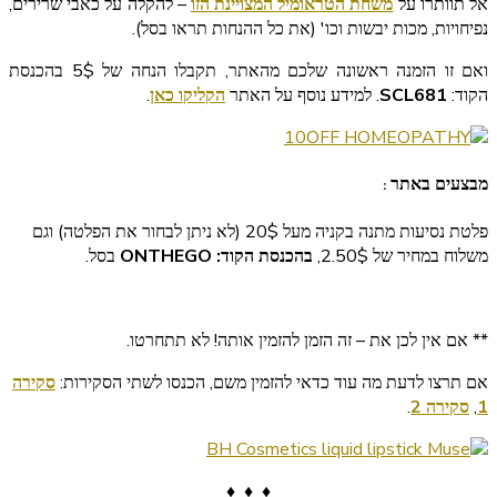
אל תוותרו על
משחת הטראומיל המצויינת הזו
– להקלה על כאבי שרירים,
נפיחויות, מכות יבשות וכו' (את כל ההנחות תראו בסל).
ואם זו הזמנה ראשונה שלכם מהאתר, תקבלו הנחה של 5$ בהכנסת
הקוד:
SCL681
. למידע נוסף על האתר
הקליקו כאן
.
מבצעים באתר :
פלטת נסיעות מתנה בקניה מעל 20$ (לא ניתן לבחור את הפלטה) וגם
משלוח במחיר של 2.50$,
בהכנסת הקוד: ONTHEGO
בסל.
** אם אין לכן את
– זה הזמן להזמין אותה! לא תתחרטו.
אם תרצו לדעת מה עוד כדאי להזמין משם, הכנסו לשתי הסקירות:
סקירה
1
,
סקירה 2
.
♦ ♦ ♦