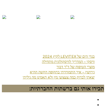
בגדי הים של LEVITEX לקיץ 2024
וויסקי – המדריך לוויסקולוגית מתחילה
מוצרי הטיפוח של ד"ר דבור
גירושין – איך התמודדתי בתקופה הקשה ההיא
יצאתי לבדוק כמה צעצועי מין ולא תאמינו מה גיליתי
תכירו אותי גם ברשתות החברתיות: