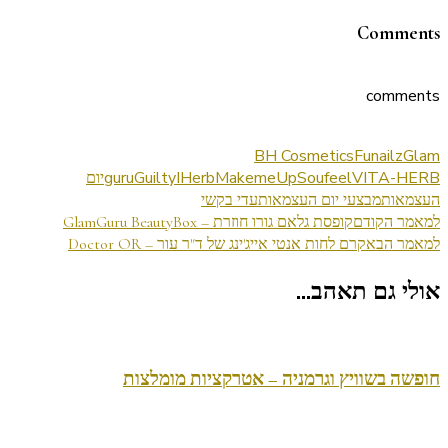
Comments
comments
BH Cosmetics
Funailz
Glam
VITA-HERB
Soufeel
MakemeUp
IHerb
Guilty
guru
יום
העצמאות
מבצעי יום העצמאות
עדי בקשי
ניווט
למאמר הקודם
קופסת גלאם גורו חוזרת – GlamGuru BeautyBox
למאמר הבא
קרם לחות אנטי אייג'ינג של ד"ר עור – Doctor OR
בפוסטים
אולי גם תאהב...
חופשה בשוויץ וגרמניה – אטרקציות מומלצות