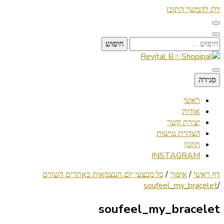
דלג להמשך התוכן
חיפוש:
Lifestyle ✦ Beauty ✦ Vegan ✦ Travel
סגירה
Revital B.✨Shopipal
ראשי
אודות
יצירת קשר
הצהרת נגישות
תקנון
INSTAGRAM
דף ראשי
/
איפור
/
כל מבצעי יום העצמאות באתרים השווים
soufeel_my_bracelet
/
soufeel_my_bracelet