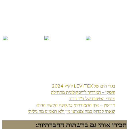
בגדי הים של LEVITEX לקיץ 2024
וויסקי – המדריך לוויסקולוגית מתחילה
מוצרי הטיפוח של ד"ר דבור
גירושין – איך התמודדתי בתקופה הקשה ההיא
יצאתי לבדוק כמה צעצועי מין ולא תאמינו מה גיליתי
תכירו אותי גם ברשתות החברתיות: