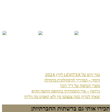
בגדי הים של LEVITEX לקיץ 2024
וויסקי – המדריך לוויסקולוגית מתחילה
מוצרי הטיפוח של ד"ר דבור
גירושין – איך התמודדתי בתקופה הקשה ההיא
יצאתי לבדוק כמה צעצועי מין ולא תאמינו מה גיליתי
תכירו אותי גם ברשתות החברתיות: