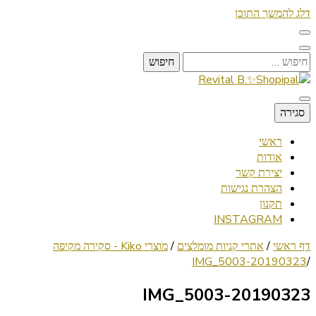
דלג להמשך התוכן
חיפוש:
Lifestyle ✦ Beauty ✦ Vegan ✦ Travel
סגירה
Revital B.✨Shopipal
ראשי
אודות
יצירת קשר
הצהרת נגישות
תקנון
INSTAGRAM
דף ראשי
/
אתרי קניות מומלצים
/
מוצרי Kiko - סקירה מקיפה
20190323-IMG_5003
/
20190323-IMG_5003