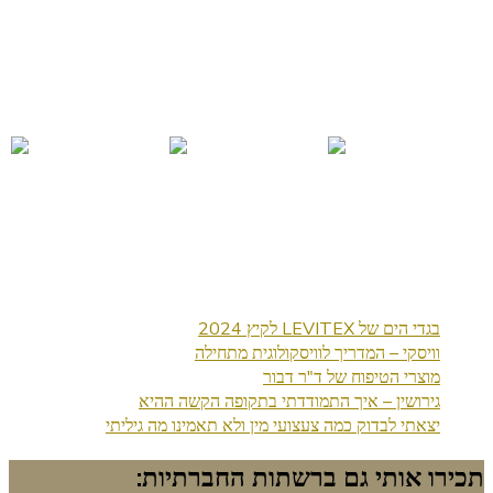
בגדי הים של LEVITEX לקיץ 2024
וויסקי – המדריך לוויסקולוגית מתחילה
מוצרי הטיפוח של ד"ר דבור
גירושין – איך התמודדתי בתקופה הקשה ההיא
יצאתי לבדוק כמה צעצועי מין ולא תאמינו מה גיליתי
תכירו אותי גם ברשתות החברתיות: