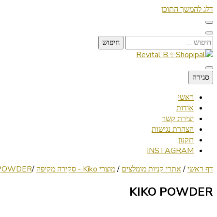
דלג להמשך התוכן
חיפוש:
Lifestyle ✦ Beauty ✦ Vegan ✦ Travel
סגירה
Revital B.✨Shopipal
ראשי
אודות
יצירת קשר
הצהרת נגישות
תקנון
INSTAGRAM
דף ראשי
/
אתרי קניות מומלצים
/
מוצרי Kiko - סקירה מקיפה
/
 POWDER
KIKO POWDER