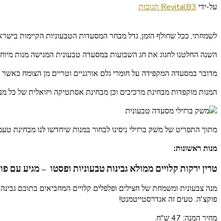
על
על-ידי
3 תגובות
RevitalB
משק
ברזילי
לשמחתי, ככל שחולף הזמן, גדל מבחר המסעדות הטבעוניות הקיימות בישראל 
מסעדה
טבעונית
השנה החלטנו לחגוג את חג השבועות במסעדה טבעונית המגישה מנות מיוחד
בתל
אביב
מדובר במסעדה המקפידה על חומרי גלם אורגניים וטריים מן הצומח כאשר הדג
המנות מוקפדות מבחינת מרכיבים וכן מבחינת אסתטיקה ויזואלית של כל מנ
מתוך התפריט של משק ברזילי ניסינו לבחור במנות שיחדשו לנו מבחינת טע
מנות ראשונות:
טרין ירקות קלויים
ממולא גבינות טבעוניות ופסטו – מגיע עם פוק
מנה צבעונית ומשמחת של חצילים ופלפלים קלויים המחביאים בתוכם גבינה ט
פוקצ'ה. טעים זה אנדרסטייטמנט!
מחיר המנה: 47 ש"ח.