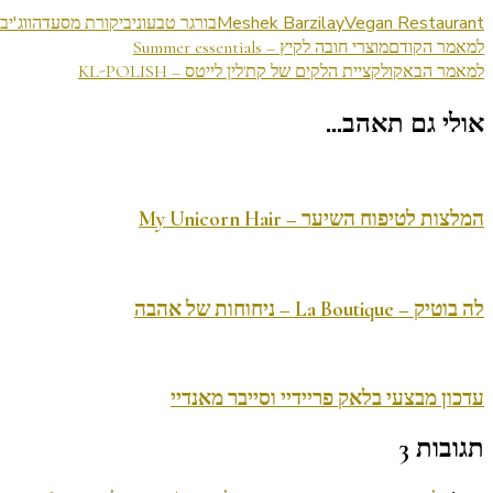
Vegan Restaurant
Meshek Barzilay
בורגר טבעוני
ביקורת מסעדה
ווג'יב
ניווט
למאמר הקודם
מוצרי חובה לקיץ – Summer essentials
למאמר הבא
קולקציית הלקים של קת'לין לייטס – KL-POLISH
בפוסטים
אולי גם תאהב...
המלצות לטיפוח השיער – My Unicorn Hair
לה בוטיק – La Boutique – ניחוחות של אהבה
עדכון מבצעי בלאק פריידיי וסייבר מאנדיי
תגובות 3