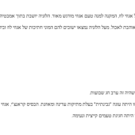
אגוזי לוז, המקנה למנה טעם אגוזי מודגש מאוד. הלזניה יושבת בתוך אמבטיה
ת לאכול. מעל הלזניה נמצאו ישובים להם המוני חתיכות של אגוזי לוז וביח
היה זה ערב חג שבועות.
יתה עוגה "גבינתית" בעלת מתיקות עדינה ומאוזנת. הבסיס קראנצ'י, אגוזי
 היתה חגיגת טעמים קייצית ונעימה.