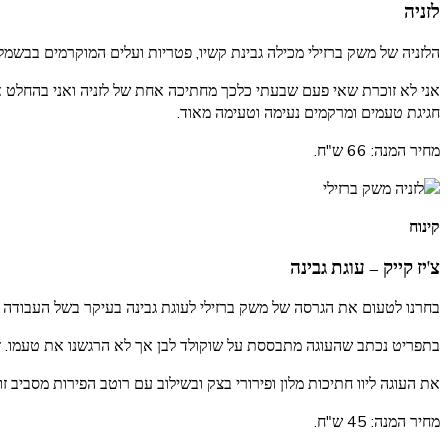
לזניה
הלזניה של משק ברזילי מכילה גבינת קשיו, פטריות ועלים המוקרמים בבשמל 
אני לא זוכרת שאי פעם שבעתי כלכך מחתיכה אחת של לזניה ואני בהחלט אוהב
חגיגת טעמים ומרקמים נעימה וטעימה מאוד.
מחיר המנה: 66 ש"ח.
קינוח
צ'יז קייק – עוגת גבינה
בחרנו לטעום את הגרסה של משק ברזילי לעוגת גבינה בעיקר בשל העבודה ש
בתפריט נכתב שהעוגה מתבססת על שוקולד לבן אך לא הרגשנו את טעמו. זו ה
את העוגה ליוו חתיכות מלון ופירורי בצק ובשילוב עם רוטב הפירות מסביב זו
מחיר המנה: 45 ש"ח.