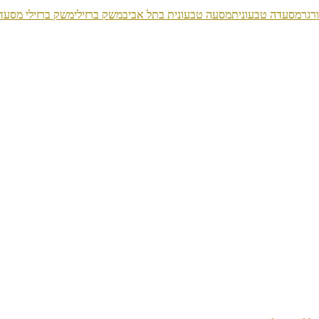
ורגר
מסעדה טבעונית
מסעה טבעונית בתל אביב
משק ברזילי
משק ברזילי מסעד