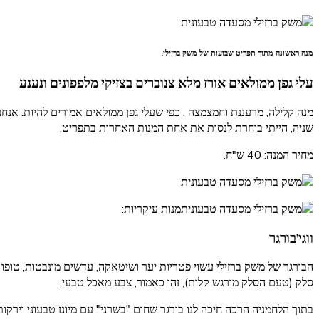
מנה ראשונה מתוך תפריט שבועות של משק ברזילי:
עלי גפן
ממולאים אורז מלא צנוברים בצזיקי מלפפונים ונענע
מנה קלילה, מרעננת וחמצמצה , כפי שעלי גפן ממולאים אמורים להיות. אנח
שניה, הייתי בוחרת לנסות את אחת המנות האחרות בתפריט.
מחיר המנה: 40 ש"ח.
מנות עיקריות:
ווגי'בורגר
הבורגר של משק ברזילי עשוי פטריות יער ושיטאקה, עדשים מונבטות, טופו ו
סלק (טעם הסלק מורגש קלות), זהו כאמור, צבע מאכל טבעי.
בתוך הלחמניה הרכה חיכה לנו בורגר שחום "בשרני" עם מיונז טבעוני וירקות