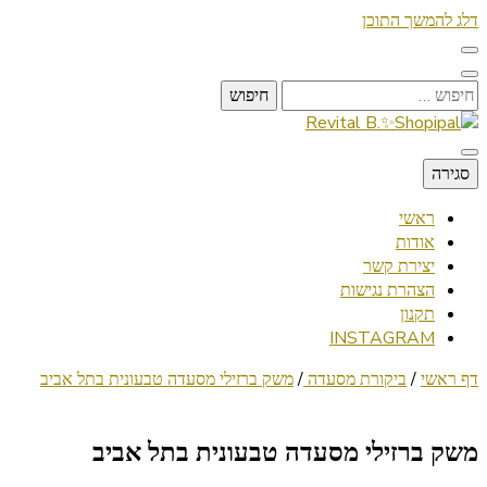
דלג להמשך התוכן
חיפוש:
Lifestyle ✦ Beauty ✦ Vegan ✦ Travel
סגירה
Revital B.✨Shopipal
ראשי
אודות
יצירת קשר
הצהרת נגישות
תקנון
INSTAGRAM
דף ראשי
/
ביקורת מסעדה
/
משק ברזילי מסעדה טבעונית בתל אביב
משק ברזילי מסעדה טבעונית בתל אביב