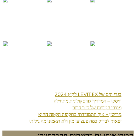
בגדי הים של LEVITEX לקיץ 2024
וויסקי – המדריך לוויסקולוגית מתחילה
מוצרי הטיפוח של ד"ר דבור
גירושין – איך התמודדתי בתקופה הקשה ההיא
יצאתי לבדוק כמה צעצועי מין ולא תאמינו מה גיליתי
תכירו אותי גם ברשתות החברתיות: