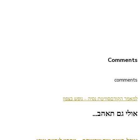
Comments
comments
ניווט
למאמר הקודם
סוויטת נסיה – נופש בצפון
בפוסטים
אולי גם תאהב...