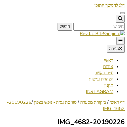
דלג להמשך התוכן
חיפוש:
Lifestyle ✦ Beauty ✦ Vegan ✦ Travel
סגירה
Revital B.✨Shopipal
ראשי
אודות
יצירת קשר
הצהרת נגישות
תקנון
INSTAGRAM
דף ראשי
/
ביקורת מסעדה
/
סוויטת נסיה - נופש בצפון
/
20190226-
IMG_4682
20190226-IMG_4682