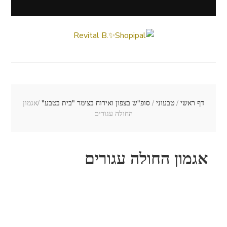
Revital B.✨Shopipal
Lifestyle ✦ Beauty ✦ Vegan ✦ Travel
דף ראשי
/
טבעוני
/
סופ"ש בצפון ואירוח בצימר "בית בטבע"
/
אגמון
החולה עגורים
אגמון החולה עגורים