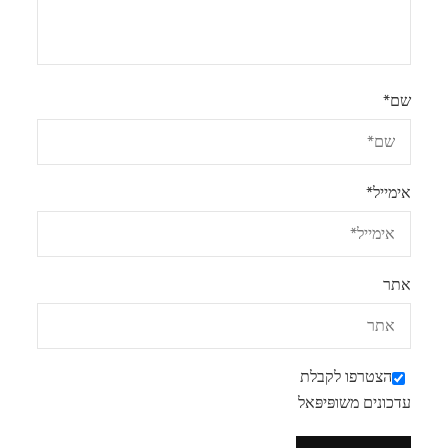
שם
*
אימייל
*
אתר
הצטרפו לקבלת
עדכונים משופּיפּאל