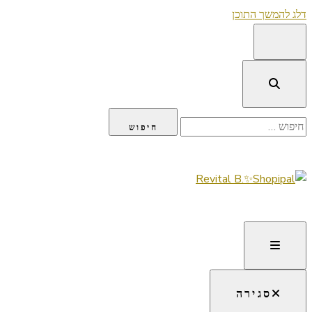
דלג להמשך התוכן
חיפוש:
Lifestyle ✦ Beauty ✦ Vegan ✦ Travel
Revital B.✨Shopipal
סגירה