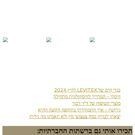
בגדי הים של LEVITEX לקיץ 2024
וויסקי – המדריך לוויסקולוגית מתחילה
מוצרי הטיפוח של ד"ר דבור
גירושין – איך התמודדתי בתקופה הקשה ההיא
יצאתי לבדוק כמה צעצועי מין ולא תאמינו מה גיליתי
תכירו אותי גם ברשתות החברתיות: