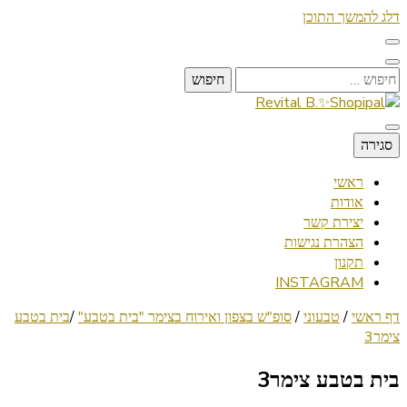
דלג להמשך התוכן
חיפוש:
Lifestyle ✦ Beauty ✦ Vegan ✦ Travel
סגירה
Revital B.✨Shopipal
ראשי
אודות
יצירת קשר
הצהרת נגישות
תקנון
INSTAGRAM
דף ראשי
/
טבעוני
/
סופ"ש בצפון ואירוח בצימר "בית בטבע"
/
בית בטבע
צימר3
בית בטבע צימר3