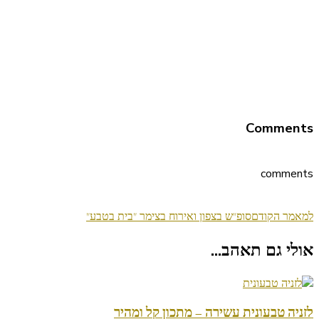
Comments
comments
ניווט
למאמר הקודם
סופ"ש בצפון ואירוח בצימר "בית בטבע"
בפוסטים
אולי גם תאהב...
לזניה טבעונית עשירה – מתכון קל ומהיר