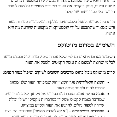
מזותרפיה הוא טיפול שמתבצע אצל קוסמטיקאית באמצעות מחטים
קטנות ודקות, איתן דוקרים את העור באזורים מסוימים על מנת לעודד
חידוש תאי העור וייצור של קולגן.
מזותרפיה מסייעת לטפל בקמטוטים, בצלקות ובנקבוביות פעורות בעור
וחשוב מאוד שתתבצע על ידי קוסמטיקאית מקצועית שיודעת מה היא
עושה.
השימוש בסרום מזוטוקס
השימוש בסרום מתאים גם למי שלא עברה טיפול מזותרפיה ובעצם מיועד
לכל מי שרוצה לצמצם את עומק הקמטים ולמצק את העור.
סרום מזוטוקס מכיל בתוכו מרכיבים חשובים לשיקום וטיפול בעור הפנים:
חומצה היאלורונית
נוגד חימצון חזק שבזכותה העור שלנו מסוגל
לספוח לחות ולאגור אותה בעור.
אגבה כחולה
אמנם מוכרת לנו כסירופ ממתיק אך לא כולם יודעים
שמדובר בצמח קקטוס שמקורו במדבריות מקסיקו ויש לו יכולת
אדירה לספוח נוזלים, להרגיע את העור ולסייע במיצוקו.
פפטידים ביומימטיים
– [נא לא להבהל מהשם] פפטידים הם רצף
של חומצות אמינו אשר מהוות את אבני הבניין של העור שלנו.