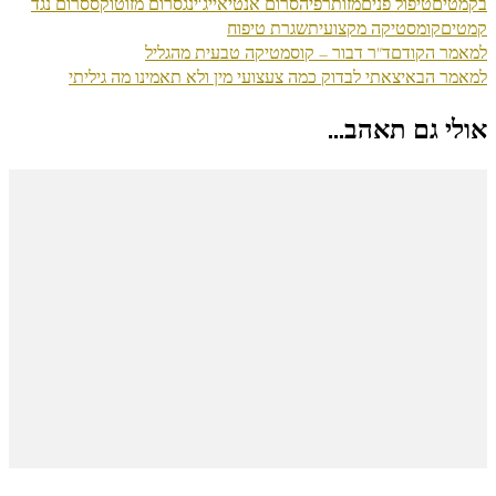
בקמטים
טיפול פנים
מזותרפיה
סרום אנטיאייג'ינג
סרום מזוטוקס
סרום נגד
קמטים
קומסטיקה מקצועית
שגרת טיפוח
ניווט
למאמר הקודם
ד"ר דבור – קוסמטיקה טבעית מהגליל
למאמר הבא
יצאתי לבדוק כמה צעצועי מין ולא תאמינו מה גיליתי
בפוסטים
אולי גם תאהב...