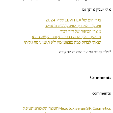
אולי יעניין אותך גם:
בגדי הים של LEVITEX לקיץ 2024
וויסקי – המדריך לוויסקולוגית מתחילה
מוצרי הטיפוח של ד"ר דבור
גירושין – איך התמודדתי בתקופה הקשה ההיא
יצאתי לבדוק כמה צעצועי מין ולא תאמינו מה גיליתי
*גילוי נאות: המוצר התקבל לסקירה
Comments
comments
SR Cosmetics
Mezotox serum
חומצה היאלורונית
טיפול