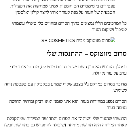
פפטידים ביומימטיים הם חומצות אמינו שמחקות את הפעילות
הטבעית של העור על מנת לעודד אותו לייצר קולגן ואלסטין.
כל המרכיבים הללו נמצאים בתוך הסרום ומהווים כלי טיפולי עוצמתי
לטיפול ושיקום העור.
סרום מזוטוקס – ההתנסות שלי
במהלך החודש האחרון השתמשתי בסרום מזוטוקס, מרחתי אותו מידי
ערב על עור נקי ולח.
מדובר בסרום במרקם ג'ל בצבע שקוף שמגיע בבקבוקון עם טפטפת נוחה
לשימוש.
הסרום נספג במהירות בעור, הוא אינו שומני ואינו דביק ומותיר תחושה
נעימה בעור.
הרגשתי שהעור שלי "שותה" את הסרום והתחושה המיידית שמתקבלת
לאחר המריחה היא תחושת מתיחה (שיכולה להתפרש גם כתחושת יובש)