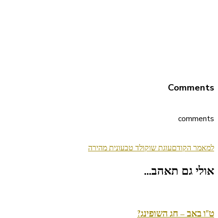
Comments
comments
ניווט
למאמר הקודם
עוגת שוקולד טבעונית מהירה
בפוסטים
אולי גם תאהב...
ט"ו באב – חג השופינג?