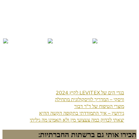
בגדי הים של LEVITEX לקיץ 2024
וויסקי – המדריך לוויסקולוגית מתחילה
מוצרי הטיפוח של ד"ר דבור
גירושין – איך התמודדתי בתקופה הקשה ההיא
יצאתי לבדוק כמה צעצועי מין ולא תאמינו מה גיליתי
תכירו אותי גם ברשתות החברתיות: