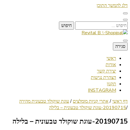
דלג להמשך התוכן
חיפוש:
Lifestyle ✦ Beauty ✦ Vegan ✦ Travel
סגירה
Revital B.✨Shopipal
ראשי
אודות
יצירת קשר
הצהרת נגישות
תקנון
INSTAGRAM
דף ראשי
/
אתרי קניות מומלצים
/
עוגת שוקולד טבעונית מהירה
/
20190715-עוגת שוקולד טבעונית – בלילה
20190715-עוגת שוקולד טבעונית – בלילה