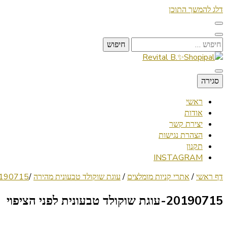
דלג להמשך התוכן
חיפוש:
Lifestyle ✦ Beauty ✦ Vegan ✦ Travel
סגירה
Revital B.✨Shopipal
ראשי
אודות
יצירת קשר
הצהרת נגישות
תקנון
INSTAGRAM
דף ראשי
/
אתרי קניות מומלצים
/
עוגת שוקולד טבעונית מהירה
/
20190715-עוגת שוקולד טבעונית 
20190715-עוגת שוקולד טבעונית לפני הציפוי