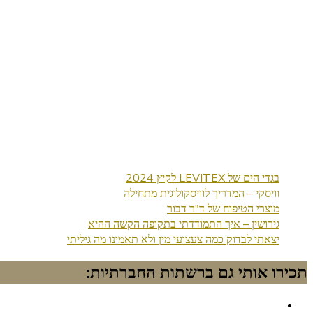
בגדי הים של LEVITEX לקיץ 2024
וויסקי – המדריך לוויסקולוגית מתחילה
מוצרי הטיפוח של ד"ר דבור
גירושין – איך התמודדתי בתקופה הקשה ההיא
יצאתי לבדוק כמה צעצועי מין ולא תאמינו מה גיליתי
תכירו אותי גם ברשתות החברתיות: