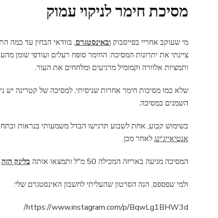
מסיכת חימר לניקוי עמוק
מי שעוקב אחריי בפייסבוק
ובאינסטגרם
, בוודאי הבחין עד כמה ה
ציינתי את יתרונות המסיכה: החימר סופח רעלים ועודפי שומן מהעור
ותמציות אלוורה וקמומיל מרגיעים ומלחחים את העור.
שלא כמו מסיכות חימר אחרות שניסיתי, למסיכה של קטרינה יש ניחוח
השמנים במסיכה.
בשימוש קבוע, אחת לשבוע תרגישו הבדל משמעותי בנראות ובתחו
אנטיאייג'ינג
לאחר מכן.
המסיכה מגיעה באריזה המכילה 50 מ"ל ותמצאו אותה
בלינק הזה
א
ולמי שפספס, הנה הסרטון שהעליתי לחשבון האינסטגרם שלי:
https://www.instagram.com/p/BqwLg1BHW3d/