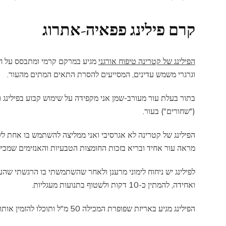
קרם פילינג פפאיה-אתרוג
הפילינג של קטרינה טיפוח אורגני
מגיע במרקם קרמי ומתבסס על חומ
וגרגרי משמש עדינים, המסייעים להסרת התאים המתים מהעור.
בתור בעלת עור מעורב-שמן אני מקפידה על שימוש קבוע בפילינג ו
("שחורים") בעור.
הפילינג של קטרינה לא אגרסיבי ואני ממליצה להשתמש בו אחת לש
מראה עור אחיד ובריא בזכות החומצות הטבעיות והאנזימים שמכיל
לפילינג יש ניחוח לימוני מרענן ולאחר שהשתמשתי בו הרגשתי שהע
ואחידה, להמתין כ-10 דקות ולשטוף בתנועות מעגליות.
הפילינג מגיע באריזת שפופרת המכילה 50 מ"ל ותוכלו להזמין אותו