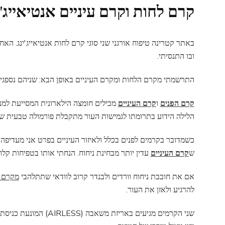
קרם לחות וקרם עיניים אנטיאייג'י
באתר קטרינה טיפוח אורגני שני סוגי קרם לחות אנטיאייג'ינג. הא
ובו התנסיתי.
התרשמתי מקרם הלחות ומקרם העיניים באופן הבא: שניהם נספגים ב
קרם הפנים
ו
קרם העיניים
מכילים חומצה הילארונית המסייעת למנו
הלילה הידוע בתרומתו לגמישות העור מתקבלת פורמולה טבעית ש
כשמדובר בקרמים לפנים בכלל ולאיזור העיניים בפרט אני מעדיפה שי
ש
קרם העיניים
עדין יותר מבחינת ניחוח. הנחתי אותו בטפיחות קלו
אם את חובבת ניחוח וורדים ולבנדר קרוב לוודאי שתתלהבי
מקרם 
להרגיע ולאזן את העור.
שני הקרמים מגיעים באריזת