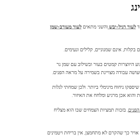
נג
חד
לעור רגיל-יבש
והשני מתאים
לעור מעורב-שמן
קלות, אינם שמנוניים, קלילים ונעימים.
ע היווצרות קמטים בעור ובשילוב עם שמן נר
עושה עבודה מצויינת בשמירה על מראה הפנים.
ספקו ניחוח מינימלי ביותר. ולכן שמחתי לגלות
ת והוא אכן מרגיע ומלחח את האיזור.
הפנים
. בזכות תמציות הצמחים שבו הוא מצליח
 משאבה (AIRLESS) המונעת כניסת אויר כך שהקרם לא מתחמצן, אין בריחת ויטמינים