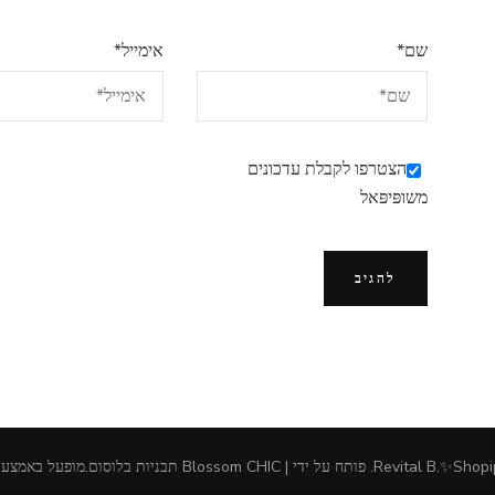
שם
*
אימייל
*
הצטרפו לקבלת עדכונים
משופּיפּאל
Revital B.✨Shopi
.
פותח על ידי | Blossom CHIC
תבניות בלוסום
.מופעל באמצע