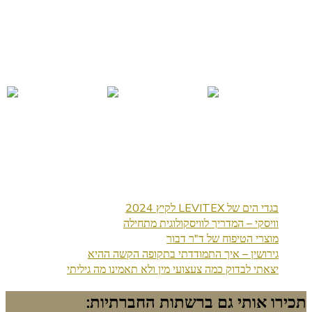
בגדי הים של LEVITEX לקיץ 2024
וויסקי – המדריך לוויסקולוגית מתחילה
מוצרי הטיפוח של ד"ר דבור
גירושין – איך התמודדתי בתקופה הקשה ההיא
יצאתי לבדוק כמה צעצועי מין ולא תאמינו מה גיליתי
תכירו אותי גם ברשתות החברתיות: