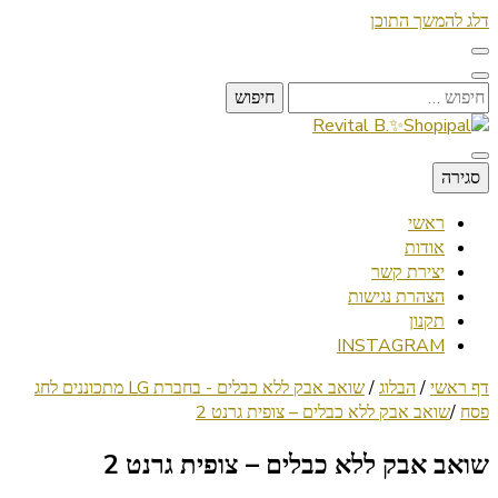
דלג להמשך התוכן
חיפוש:
Lifestyle ✦ Beauty ✦ Vegan ✦ Travel
סגירה
Revital B.✨Shopipal
ראשי
אודות
יצירת קשר
הצהרת נגישות
תקנון
INSTAGRAM
דף ראשי
/
הבלוג
/
שואב אבק ללא כבלים - בחברת LG מתכוננים לחג
פסח
/
שואב אבק ללא כבלים – צופית גרנט 2
שואב אבק ללא כבלים – צופית גרנט 2