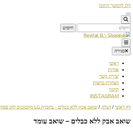
דלג להמשך התוכן
חיפוש:
Lifestyle ✦ Beauty ✦ Vegan ✦ Travel
סגירה
Revital B.✨Shopipal
ראשי
אודות
יצירת קשר
הצהרת נגישות
תקנון
INSTAGRAM
דף ראשי
/
הבלוג
/
שואב אבק ללא כבלים - בחברת LG מתכוננים לחג פסח
שואב אבק ללא כבלים – שואב עומד