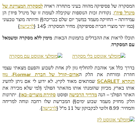
המסקרה של פסיפיקה מהווה בעיני מתחרה ראויה
למסקרה המצויינת של
מינרל פיוז'ן
, נקודות זכות הנוספות שקיבלה לעומת זו של מינרל פיוז'ן הן
עמידותה – החזיקה מעמד במשך יום שלם בבריכה(!) והיותה מוצר טבעוני
(כמו יתר מוצרי חברת פסיפיקה). מחיר המסקרה: 14$ {
לרכישה
}
תוכלו לראות את ההבדלים בתמונות הבאות:
מימין ללא מסקרה ומשמאל
עם המסקרה
.
בדרך כלל אני אוהבת להחליף גוון לק אחת לשבוע והפעם מצאתי עצמי
חוזרת ומורחת את הלק ה
אדום-קורל של חברת Flormar, גוון
הנקרא SCARLET
שמתאים מאוד לקיץ
.
לא ידוע לי אם ניתן להשיג
אותו בארץ, מכיוון שהזמנתי אותו מהאתר הפולני (למי שלא מכירה את
האתר הפולני – הנה
מדריך הרכישה
ופוסט
סקירת מוצרים-כאן
). יתרונות
הלק: מחזיק מעמד שבוע ימים(!) המברשת שלו רחבה ונוחה למריחה
והמחיר: 8.99 זלוטי לבקבוקון של 11 מ"ל {
לרכישה
}.