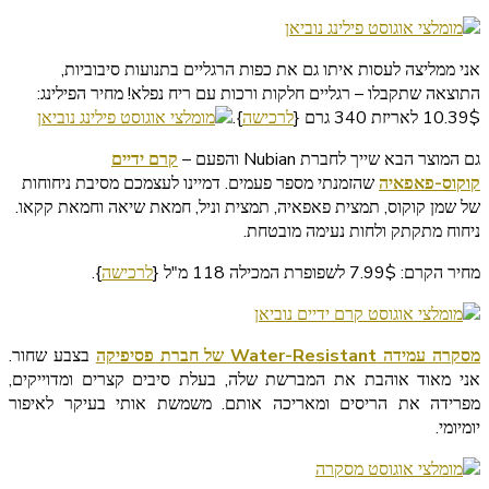
אני ממליצה לעסות איתו גם את כפות הרגליים בתנועות סיבוביות,
התוצאה שתקבלו – רגליים חלקות ורכות עם ריח נפלא! מחיר הפילינג:
10.39$ לאריזת 340 גרם {
לרכישה
}.
גם המוצר הבא שייך לחברת Nubian והפעם –
קרם ידיים
קוקוס-פאפאיה
שהזמנתי מספר פעמים. דמיינו לעצמכם מסיבת ניחוחות
של שמן קוקוס, תמצית פאפאיה, תמצית וניל, חמאת שיאה וחמאת קקאו.
ניחוח מתקתק ולחות נעימה מובטחת.
מחיר הקרם: 7.99$ לשפופרת המכילה 118 מ"ל {
לרכישה
}.
מסקרה עמידה Water-Resistant של חברת פסיפיקה
בצבע שחור.
אני מאוד אוהבת את המברשת שלה, בעלת סיבים קצרים ומדוייקים,
מפרידה את הריסים ומאריכה אותם. משמשת אותי בעיקר לאיפור
יומיומי.