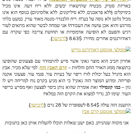
באריזת סטיק, מבטיח שתישארו יבשים, ללא ריח זיעה. אינו מכיל
כימיקלים (ללא פראבנים, ללא סיליקונים, ללא אלומיניום) בנוסף הוא אינו
מכיל גלוטן ולא נוסה על בע"ח. ריח הלבנדר-מנטה מאוד עדין, כמעט בלתי
מורגש והוא אכן עושה את העבודה! אני שמחה לבשר שהוא מתאים לעור
רגיש והפעם לא הופיעה אדמומיות או תחושת צריבה כפי שקרה עם
דאודורנטים אחרים. מחירו: 8.63$ {
לרכישה
}.
אחרון חביב הוא מוצר גאוני אשר סייע להתמודד עם פצעונים שהופיעו
כתוצאה ממזג האויר החם והלחות –
קרם האבץ הזה
. למי שלא מכיר, אבץ
הוא מינרל בעל יכולת לזרז ריפוי של בעיות עור, פגמי עור, פצעוני אקנה
ופריחה. ומדוע המוצר הזה גאוני? כי הוא מגיע בקרם נוח למריחה ויש לו
גוון –
כמו קונסילר
זאת אומרת שהוא נותן כיסוי לפצעון ואף מסייע בריפוי
העור. שימו לב, נדיר למצוא את הקרם הזה במלאי!
התענוג הזה עולה 8.54$ לשפופרת של 28 גרם {
לרכישה
}
אני מקווה שנהניתן, באם ישנן שאלות תוכלו להעלות אותן כאן בתגובות.