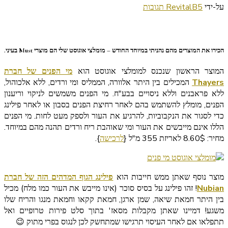
על
על-ידי
5 תגובות
RevitalB
מומלצי
אוגוסט
2015
הכירו את המוצרים מהם נהניתי במיוחד החודש – מומלצי אוגוסט שלי הם מוצרי Must בעיני.
המוצר הראשון שנכנס למומלצי אוגוסט הוא
מי הפנים של חברת
Thayers
המכילים בין היתר אלוורה, הממליס ומי ורדים, ללא אלכוהול,
ללא פראבנים וללא ניסויים בבע"ח. מי הפנים משמשים לניקוי וריענון
הפנים, מומלץ להשתמש בהם לאחר רחיצת הפנים בסבון או לאחר פילינג
כדי לסגור את הנקבוביות, להרגיע את העור ולספק מעט לחות. מי הפנים
הללו אינם מייבשים את העור ומי שאוהבת ריח ורדים תהנה מהם במיוחד.
מחיר: 8.60$ לאריזת 355 מ"ל {
לרכישה
}.
מוצר נוסף שאתן ממש חייבות הוא
פילינג הגוף המדהים הזה של חברת
Nubian
! זהו פילינג על בסיס סוכר (אינו מייבש את העור כמו מלח) מכיל
בין היתר חמאת שיאה, שמן ארגן, חמאת קקאו וחמאת מנגו והריח שלו
משגע! דמיינו שאתן מקבלות מסאז' בתוך סלט פירות טרופיים ואל
תתפלאו אם לאחר העיסוי תרגישו שמתחשק לכן לנגוס בפרי מתוק 😉