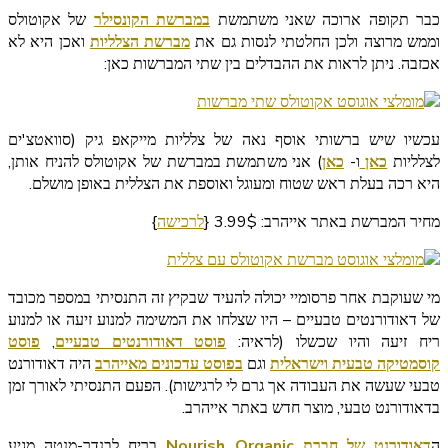
כבר תקופה ארוכה שאני משתמשת
במברשת הקונסילר
של אקוטולס
וממש מרוצה ולכן החלטתי לנסות גם את
מברשת הצלליות
ואכן היא לא
אכזבה. ניתן לראות את ההבדלים בין שתי המברשות כאן:
עכשיו שיש ברשותי אוסף נאה של צלליות מייקאפ גיק (סוואטצ'ים
לצלליות
כאן
ו-
כאן
) אני משתמשת במברשת של אקוטולס להניח אותן,
היא רכה בעלת ראש שטוח ומעוגל ואוספת את הצללית באופן מושלם.
מחיר המברשת באתר אייהרב: 3.99$ {
לרכישה
}
מי שעוקבת אחר פרסומיי יכולה להעיד שבקיץ זה התנסיתי במספר מכובד
של דאודורנטים טבעיים – היו שצלחו את המשימה למנוע זיעה או למנוע
ריח זיעה והיו שכשלו (לראיה:
פוסט דאודורנטים טבעיים
,
פוסט
קוסמטיקה טבעית וישראלית
וגם
בפוסט עדכונים מאייהרב
היה דאודורנט
טבעי שעשה את העבודה אך גרם לי לרגישות). הפעם התנסיתי לאורך זמן
בדאודורנט טבעי, מוצר חדש באתר אייהרב.
ה
דאודורנט של חברת Nourish Organic
בריח לבנדר-מנטה מגיע