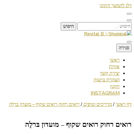
דלג להמשך התוכן
חיפוש:
Lifestyle ✦ Beauty ✦ Vegan ✦ Travel
סגירה
Revital B.✨Shopipal
ראשי
אודות
יצירת קשר
הצהרת נגישות
תקנון
INSTAGRAM
דף ראשי
/
מדריכים וטיפים
/
רואים רחוק רואים שקוף – מועדון בּרלֶה
רואים רחוק רואים שקוף – מועדון בּרלֶה