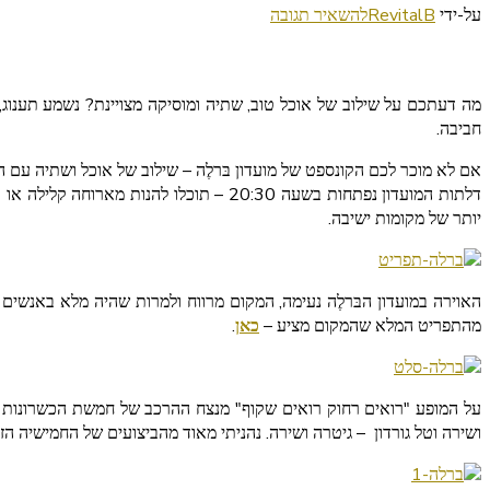
בנושא
על-ידי
RevitalB
להשאיר תגובה
רואים
רחוק
רואים
מה דעתכם על שילוב של אוכל טוב, שתיה ומוסיקה מצויינת? נשמע תענוג, 
שקוף
חביבה.
–
מועדון
אם לא מוכר לכם הקונספט של מועדון בּרלֶה – שילוב של אוכל ושתיה עם ה
בּרלֶה
יותר של מקומות ישיבה.
האוירה במועדון הבּרלֶה נעימה, המקום מרווח ולמרות שהיה מלא באנשי
מהתפריט המלא שהמקום מציע –
כאן
.
על המופע "רואים רחוק רואים שקוף" מנצח ההרכב של חמשת הכשרונות הבאים
ושירה וטל גורדון – גיטרה ושירה. נהניתי מאוד מהביצועים של החמישיה הזו.