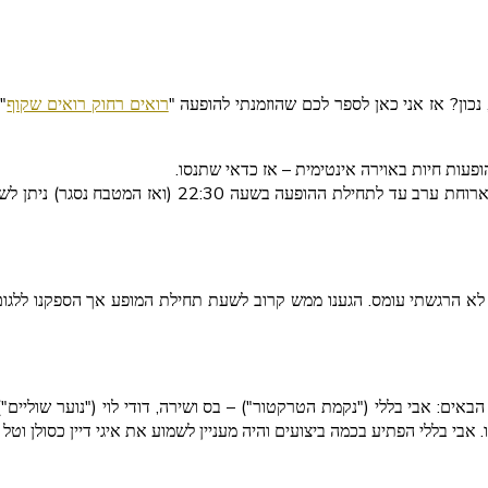
נכון? אז אני כאן לספר לכם שהוזמנתי להופעה "
רואים רחוק רואים שקוף
"
ופעות חיות באוירה אינטימית – אז כדאי שתנסו.
דלתות המועדון נפתחות בשעה 20:30 – תוכלו להנות מארוח
ם לא הרגשתי עומס. הגענו ממש קרוב לשעת תחילת המופע אך הספקנו ללגו
: אבי בללי ("נקמת הטרקטור") – בס ושירה, דודי לוי ("נוער שוליים") –
 אבי בללי הפתיע בכמה ביצועים והיה מעניין לשמוע את איגי דיין כסולן וטל 