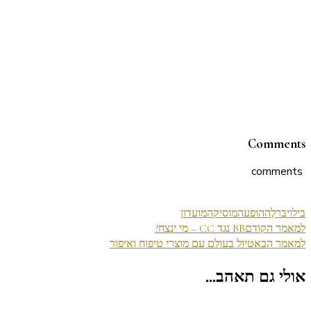
Comments
comments
בילוי
בּרלֶה
הופעה
מוסיקה
מועדון
ניווט
למאמר הקודם
BB נגד CC – מי ינצח?
למאמר הבא
טיול בעולם עם מוצרי טיפוח ואיפור
בפוסטים
אולי גם תאהב...