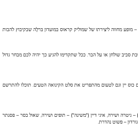
 – מופע מחווה ליצירתו של שמוליק קראוס במועדון בּרלֶה שבקיבוץ להבות
ה קלילה או ארוחת ערב עד לתחילת ההופעה בשעה 22:30 (ואז המטבח נסגר) ניתן לשבת סביב שולחן או על הבר. ככל שתקדימו להגיע כך יהיה לכם מבחר גדול
ם כוס יין וגם לטעום מהתפריט את סלט הקינואה הטעים. תוכלו להתרשם
 גיטרה ושירה, איגי דיין ("משינה") – תופים ושירה, שאול בסר – פסנתר
גורדון – פשוט נהדרת.