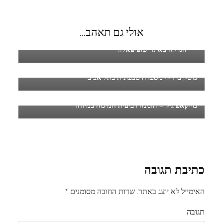
אולי גם תאהב...
***הגרלה באתר שופּיפּאל!!***
משק ברזילי מסעדה טבעונית בתל אביב
מייקאפ גיק – הזמנה רביעית חמימה במיוחד
כתיבת תגובה
האימייל לא יוצג באתר.
שדות החובה מסומנים
*
תגובה