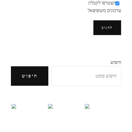
הצטרפו לקבלת
עדכונים משופּיפּאל
חיפוש
חיפוש