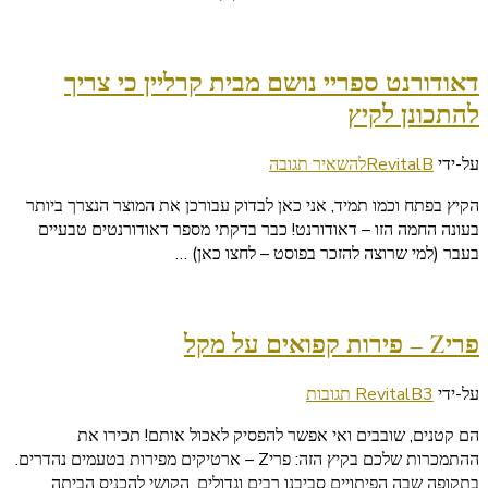
אטרקציות
מומלצות
דאודורנט ספריי נושם מבית קרליין כי צריך
להתכונן לקיץ
בנושא
על-ידי
RevitalB
להשאיר תגובה
דאודורנט
הקיץ בפתח וכמו תמיד, אני כאן לבדוק עבורכן את המוצר הנצרך ביותר
ספריי
בעונה החמה הזו – דאודורנט! כבר בדקתי מספר דאודורנטים טבעיים
נושם
בעבר (למי שרוצה להזכר בפוסט – לחצו כאן) …
מבית
קרליין
כי
צריך
פריZ – פירות קפואים על מקל
להתכונן
לקיץ
על
על-ידי
3 תגובות
RevitalB
פריZ
הם קטנים, שובבים ואי אפשר להפסיק לאכול אותם! תכירו את
–
ההתמכרות שלכם בקיץ הזה: פריZ – ארטיקים מפירות בטעמים נהדרים.
פירות
בתקופה שבה הפיתויים סביבנו רבים וגדולים, הקושי להכניס הביתה