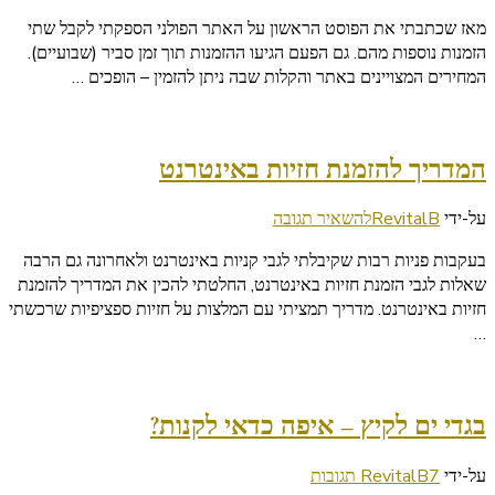
האתר
מאז שכתבתי את הפוסט הראשון על האתר הפולני הספקתי לקבל שתי
הפולני
הזמנות נוספות מהם. גם הפעם הגיעו ההזמנות תוך זמן סביר (שבועיים).
טייק
המחירים המצויינים באתר והקלות שבה ניתן להזמין – הופכים …
2
המדריך להזמנת חזיות באינטרנט
בנושא
על-ידי
RevitalB
להשאיר תגובה
המדריך
בעקבות פניות רבות שקיבלתי לגבי קניות באינטרנט ולאחרונה גם הרבה
להזמנת
שאלות לגבי הזמנת חזיות באינטרנט, החלטתי להכין את המדריך להזמנת
חזיות
חזיות באינטרנט. מדריך תמציתי עם המלצות על חזיות ספציפיות שרכשתי
באינטרנט
…
בגדי ים לקיץ – איפה כדאי לקנות?
על
על-ידי
7 תגובות
RevitalB