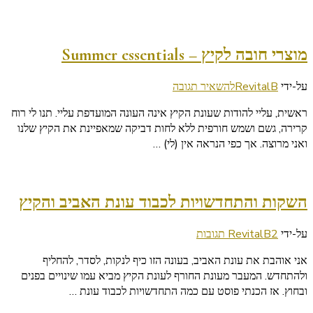
מוצרי חובה לקיץ – Summer essentials
בנושא
על-ידי
RevitalB
להשאיר תגובה
מוצרי
ראשית, עליי להודות שעונת הקיץ אינה העונה המועדפת עליי. תנו לי רוח
חובה
קרירה, גשם ושמש חורפית ללא לחות דביקה שמאפיינת את הקיץ שלנו
לקיץ
ואני מרוצה. אך כפי הנראה אין (לי) …
–
Summer
essentials
השקות והתחדשויות לכבוד עונת האביב והקיץ
על
על-ידי
2 תגובות
RevitalB
השקות
אני אוהבת את עונת האביב, בעונה הזו כיף לנקות, לסדר, להחליף
והתחדשויות
ולהתחדש. המעבר מעונת החורף לעונת הקיץ מביא עמו שינויים בפנים
לכבוד
ובחוץ. אז הכנתי פוסט עם כמה התחדשויות לכבוד עונת …
עונת
האביב