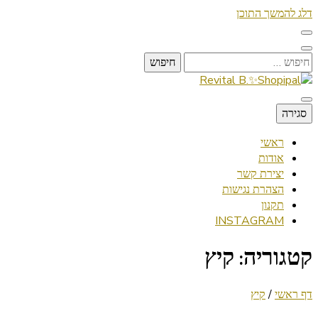
דלג להמשך התוכן
חיפוש:
Lifestyle ✦ Beauty ✦ Vegan ✦ Travel
סגירה
Revital B.✨Shopipal
ראשי
אודות
יצירת קשר
הצהרת נגישות
תקנון
INSTAGRAM
קטגוריה:
קיץ
דף ראשי
/
קיץ