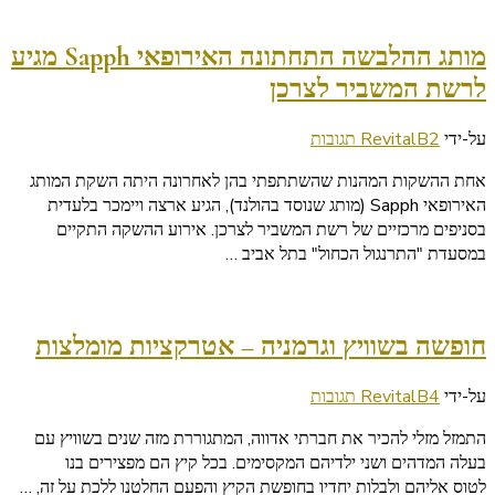
והקיץ
מותג ההלבשה התחתונה האירופאי Sapph מגיע
לרשת המשביר לצרכן
על
על-ידי
2 תגובות
RevitalB
מותג
אחת ההשקות המהנות שהשתתפתי בהן לאחרונה היתה השקת המותג
ההלבשה
האירופאי Sapph (מותג שנוסד בהולנד), הגיע ארצה ויימכר בלעדית
התחתונה
בסניפים מרכזיים של רשת המשביר לצרכן. אירוע ההשקה התקיים
האירופאי
במסעדת "התרנגול הכחול" בתל אביב …
Sapph
מגיע
לרשת
המשביר
חופשה בשוויץ וגרמניה – אטרקציות מומלצות
לצרכן
על
על-ידי
4 תגובות
RevitalB
חופשה
התמזל מזלי להכיר את חברתי אדווה, המתגוררת מזה שנים בשוויץ עם
בשוויץ
בעלה המדהים ושני ילדיהם המקסימים. בכל קיץ הם מפצירים בנו
וגרמניה
לטוס אליהם ולבלות יחדיו בחופשת הקיץ והפעם החלטנו ללכת על זה, …
–