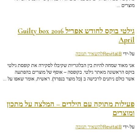
קפואים
מוצרים …
על
מקל
גילטי בוקס לחודש אפריל 2016 Guilty box
April
בנושא
על-ידי
RevitalB
להשאיר תגובה
גילטי
אני מאוד שמחה להיות בין הבלוגריות שקיבלו לסקירה את קופסת גילטי
בוקס
בוקס הראשונה מאתר גילטי. בקופסה – אוסף של מוצרים בהפתעה
לחודש
אשר כולם ניתנים לרכישה ב (כל מוצר בנפרד). ראשית, אומר שאפו על …
אפריל
2016
Guilty
box
פעילות מתוקה עם הילדים – המלצה על מתכון
April
ומוצרים
בנושא
על-ידי
RevitalB
להשאיר תגובה
פעילות