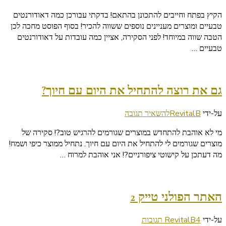
דאודורנטים
הקיץ בפתח וחייבים להתכונן בהתאם! בדקתי עבורכן כמה דאודורנטים
טבעיים
טבעיים ומוצרים מעניינים נוספים ששווה להכיר! בסוף הפוסט מחכה לכן
ומוצרי
הטבה שווה במיוחד! לפני הסקירה, אציין כמה עובדות על דאודורנטים
טיפוח
טבעיים …
ששווה
להכיר!
גם את רוצה להתחיל את היום עם חיוך?
בנושא
על-ידי
RevitalB
להשאיר תגובה
גם
מי לא אוהבת להתחדש במוצרים שגורמים להרגיש טוב?! סקירה של
את
מוצרים שגורמים לי להתחיל את היום עם חיוך. נתחיל ממוצר כיפי ושמח!
רוצה
מה דעתכן על קישוטי ציפורניים?! אני אוהבת למרוח …
להתחיל
את
היום
עם
האתר הפולני טייק 2
חיוך?
על
על-ידי
4 תגובות
RevitalB