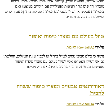
חודש אוגוסט, חופשת הקיץ, קייטנת אמא-אבא-סבתא-סבא, נשמע
מתוקה
מוכר?! החיפוש אחר רעיונות לפעילויות עם הילדים בעיצומו ואם
עם
בהמלצות עסקינן אז יש לי בשבילכם המלצה: פעילות מתוקה עם הילדים
הילדים
המשלבת בתוכה גם מוצרים …
–
המלצה
על
מתכון
טיול בעולם עם מוצרי טיפוח ואיפור
ומוצרים
על
על-ידי
2 תגובות
RevitalB
טיול
נדמה כי כולם סביבי טסים לטייל בחו"ל אז לכבוד עונת הטיולים, החלטתי
בעולם
גם אני לטייל! הצטרפו אליי לטיול בעולם עם מוצרי טיפוח ואיפור
עם
מעניינים. מבטיחה שהנוף מרהיב ביופיו 🙂 נתחיל מביקור …
מוצרי
טיפוח
ואיפור
דאודורנטים טבעיים ומוצרי טיפוח ששווה
להכיר!
על
על-ידי
4 תגובות
RevitalB