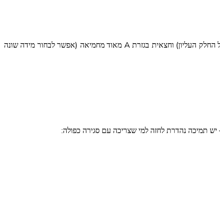
ולמי שלא מכירה – סקירטיני – זה חלק עליון עם חצאית – הנה דוגמה לסקירטיני במראה ספורטיבי (תלחצו על התמונה כדי לראות את הצד האחורי של החלק העליון) וחצאית בגזרת A מאוד מחמיאה (אפשר לבחור מידה שונה
 יש תמיכה נהדרת לחזה למי שצריכה עם סגירה כפולה: