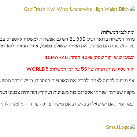
ומה לגבי המשלוח?!
מחיר המשלוח בדואר רגיל: 21.99$ (יש גם אפשרות למשלוח אקספרס עם מעקב באמצעות חברת פדקס, בעלות של – 33.99$, הם מבטיחים שהחבילה תגיע תוך 8 ימי עסקים מיום המשלוח).
על החשבונית הם מציינים את
המחיר ששולם בפועל, אחרי הנחות וללא דמי
וכמובן שיש קוד שנותן 40% הנחה: 15MAR46
וקוד נוסף שנותן הנחה של 5$ על דמי המשלוח: WORLD5
אני מציעה להכנס לאתר ולבדוק את האופציות הנוספות, כי יש מבחר ממש גד
מקווה שעזרתי, שנתתי אלטרנטיבות מעניינות ושהקיץ הזה יהיה צבעוני ושמח
וכמו תמיד, אם יש שאלות, בקשות, אם מישהי צריכה עזרה – מוזמנות להגיב