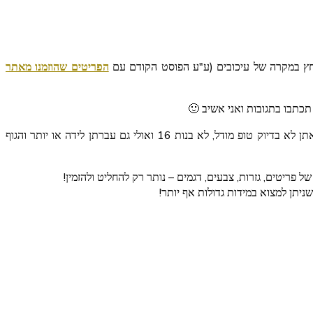
ילחץ במקרה של עיכובים (ע"ע הפוסט הקודם עם
הפריטים שהוזמנו מאתר
תכתבו בתגובות ואני אשיב 🙂
אם אתן מחפשות אלטרנטיבה מעניינת עם מחירים שווים לעומת אלה שיש בארץ – הגעתן למקום הנכון! תוכלו למצוא את בגד ים המושלם גם אם אתן לא בדיוק טופ מודל, לא בנות 16 ואולי גם עברתן לידה או יותר והגוף
פריטים, גזרות, צבעים, דגמים – נותר רק להחליט ולהזמין!