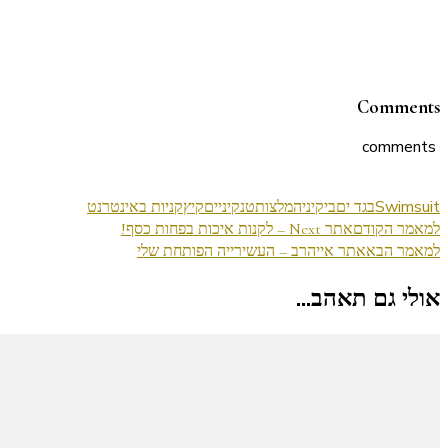
Comments
comments
Swimsuit
בגד ים
ביקיני
המלצות
טנקיני
ים
קיץ
קניות באינטרנט
ניווט
למאמר הקודם
אתר Next – לקנות איכות בפחות כסף!
למאמר הבא
אתר אייהרב – העשירייה הפותחת שלי
בפוסטים
אולי גם תאהב...