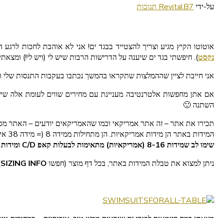
על
על-ידי
7 תגובות
RevitalB
בגדי
ים
לקיץ
אוטוטו הקיץ מגיע וצריך להצטייד בבגד ים! אני לא אוהבת לחכות לרגע 
–
נקסט
). חיפשתי בגד ים שיענה על הדרישות הרבות שיש לי (ויש לי!) ומצא
איפה
כדאי
אני חייבת לציין שההמלצות שתקראו בהמשך נכתבו בעקבות התנסות שלי וש
לקנות?
השתנה 🙂
תכירו את אתר – זה אתר אמריקאי וכמו שהאמריקאים יודעים – האתר מסודר, 
המידות באתר הן מידות אמריקאיות. הן מתחילות ממידה 8 (= מידה 38 אירופאית / ישראלית) עד מידה 24 (= 52 אירופאית / ישראלית) ויש פריטים שניתן למצוא במידות גדולות אף יותר!
שימו לב שמידות 8-16 (אמריקאיות) מתאימות לבעלות קאפ C/D ומידות 18-34 (אמריקאיות) מתאימות לקאפ D/DD.
ניתן למצוא את טבלת המידות באתר, בכל דף מוצר (חפשו
SIZING INFO
)