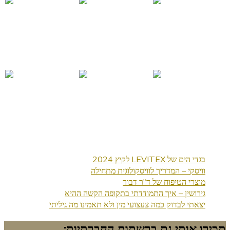
בגדי הים של LEVITEX לקיץ 2024
וויסקי – המדריך לוויסקולוגית מתחילה
מוצרי הטיפוח של ד"ר דבור
גירושין – איך התמודדתי בתקופה הקשה ההיא
יצאתי לבדוק כמה צעצועי מין ולא תאמינו מה גיליתי
תכירו אותי גם ברשתות החברתיות: