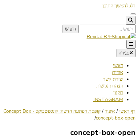
דלג להמשך התוכן
חיפוש:
Lifestyle ✦ Beauty ✦ Vegan ✦ Travel
סגירה
Revital B.✨Shopipal
ראשי
אודות
יצירת קשר
הצהרת נגישות
תקנון
INSTAGRAM
דף ראשי
/
איפור
/
קופסת הפתעה חדשה: קונספטבוקס - Concept Box
/
concept-box-open
concept-box-open