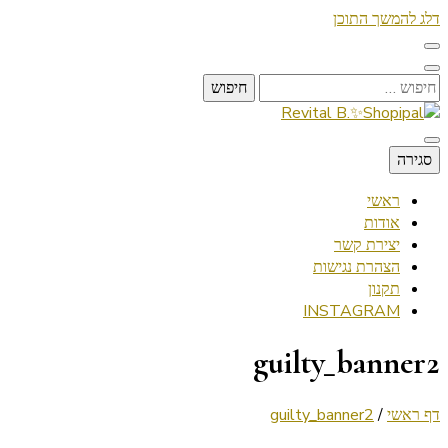
דלג להמשך התוכן
חיפוש:
Lifestyle ✦ Beauty ✦ Vegan ✦ Travel
סגירה
Revital B.✨Shopipal
ראשי
אודות
יצירת קשר
הצהרת נגישות
תקנון
INSTAGRAM
guilty_banner2
דף ראשי
/
guilty_banner2