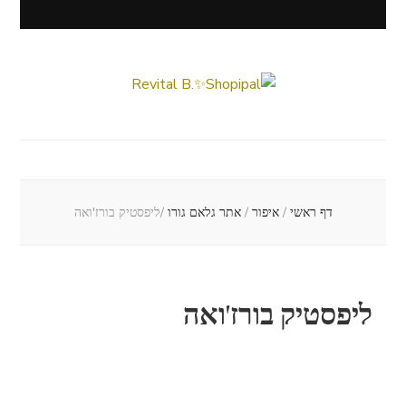
Revital B.✨Shopipal
Lifestyle ✦ Beauty ✦ Vegan ✦ Travel
דף ראשי
/
איפור
/
אתר גלאם גורו
/
ליפסטיק בורז'ואה
ליפסטיק בורז'ואה