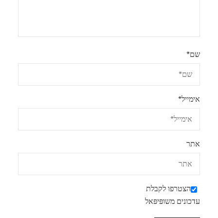
שם
*
אימייל
*
אתר
הצטרפו לקבלת
עדכונים משופּיפּאל