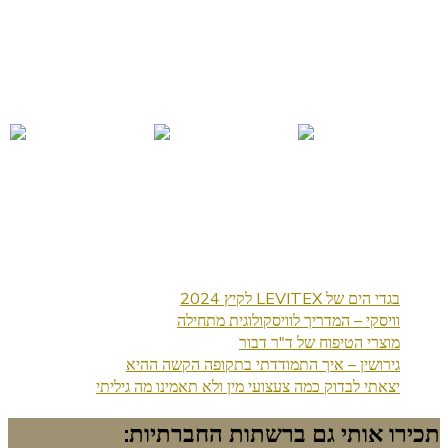
בגדי הים של LEVITEX לקיץ 2024
וויסקי – המדריך לוויסקולוגית מתחילה
מוצרי הטיפוח של ד"ר דבור
גירושין – איך התמודדתי בתקופה הקשה ההיא
יצאתי לבדוק כמה צעצועי מין ולא תאמינו מה גיליתי
תכירו אותי גם ברשתות החברתיות: