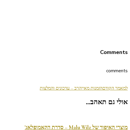
Comments
comments
ניווט
למאמר הקודם
הזמנות מאייהרב – עדכונים והמלצות
בפוסטים
אולי גם תאהב...
מוצרי האיפור של Malu Wilz – סדרת הקאמופלאג'