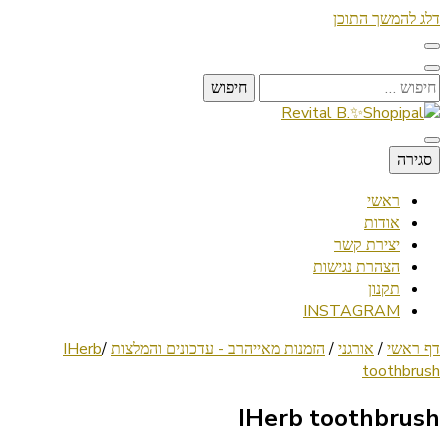
דלג להמשך התוכן
חיפוש:
Lifestyle ✦ Beauty ✦ Vegan ✦ Travel
סגירה
Revital B.✨Shopipal
ראשי
אודות
יצירת קשר
הצהרת נגישות
תקנון
INSTAGRAM
דף ראשי
/
אורגני
/
הזמנות מאייהרב - עדכונים והמלצות
/
IHerb
toothbrush
IHerb toothbrush