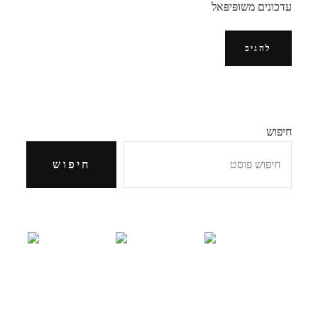
עדכונים משופּיפּאל
חיפוש
חיפוש