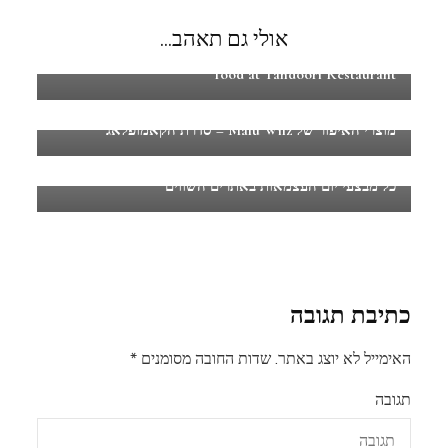
אולי גם תאהב...
ארוחה הודית טבעונית במסעדת טנדורי – Vegan Indian
food at Tandoori Restaurant
מוצרי האיפור של Malu Wilz – סדרת הקאמופלאג'
כל מבצעי יום העצמאות באתרים השווים
כתיבת תגובה
האימייל לא יוצג באתר.
שדות החובה מסומנים
*
תגובה