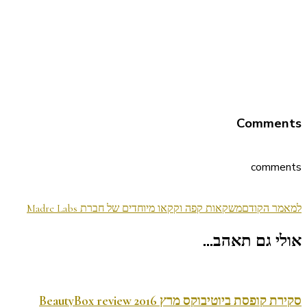
Comments
comments
ניווט
למאמר הקודם
משקאות קפה וקקאו מיוחדים של חברת Madre Labs
בפוסטים
אולי גם תאהב...
סקירת קופסת ביוטיבוקס מרץ 2016 BeautyBox review