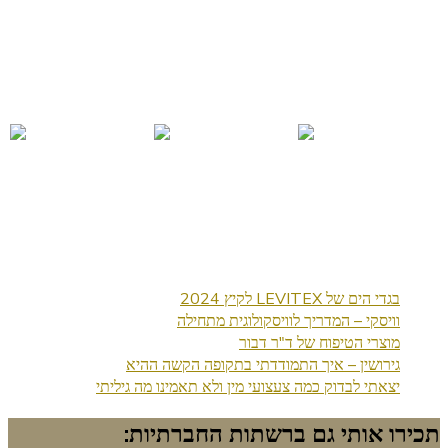
בגדי הים של LEVITEX לקיץ 2024
וויסקי – המדריך לוויסקולוגית מתחילה
מוצרי הטיפוח של ד"ר דבור
גירושין – איך התמודדתי בתקופה הקשה ההיא
יצאתי לבדוק כמה צעצועי מין ולא תאמינו מה גיליתי
תכירו אותי גם ברשתות החברתיות: