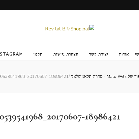
י
אודות
יצירת קשר
הצהרת נגישות
תקנון
NSTAGRAM
- סדרת הקאמופלאג'
/
20170607-18986421_10211600539541968_1305502048_o
20170607-18986421_10211600539541968_1305502048_o