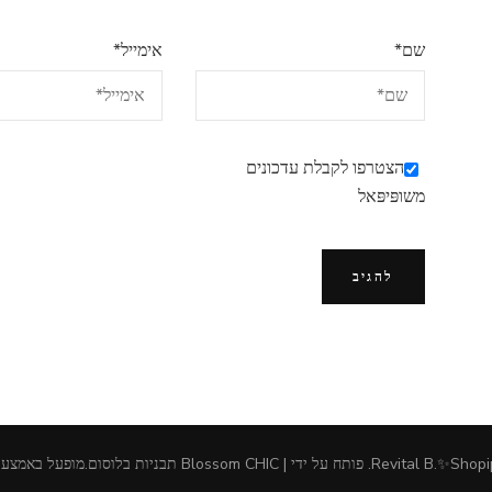
שם
*
אימייל
*
הצטרפו לקבלת עדכונים
משופּיפּאל
Revital B.✨Shopi
.
פותח על ידי | Blossom CHIC
תבניות בלוסום
.מופעל באמצע