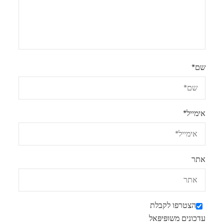
שם
*
אימייל
*
אתר
הצטרפו לקבלת
עדכונים משופּיפּאל