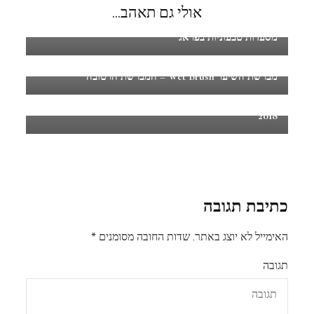
אולי גם תאהב...
מסעדות טבעוניות בפראג
מברשת השיער Wet Brush – המברשת הרטובה
כל מה שרציתם לדעת על מבצעי בלאק פריידיי Black Friday
2018
כתיבת תגובה
האימייל לא יוצג באתר.
שדות החובה מסומנים
*
תגובה