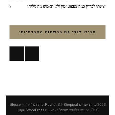
יצאתי לבדוק כמה צעצועי מין ולא תאמינו מה גיליתי
תכירו אותי גם ברשתות החברתיות:
2026זכויות יוצרים
Revital B.✨Shopipal
.
פותח על ידי | Blossom
CHIC
תבניות בלוסום
.מופעל באמצעות
WordPress
.
תקנון