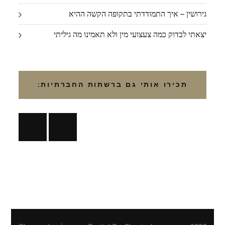
גירושין – איך התמודדתי בתקופה הקשה ההיא
יצאתי לבדוק כמה צעצועי מין ולא תאמינו מה גיליתי
תכירו אותי גם ברשתות החברתיות: