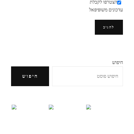
הצטרפו לקבלת
עדכונים משופּיפּאל
חיפוש
חיפוש