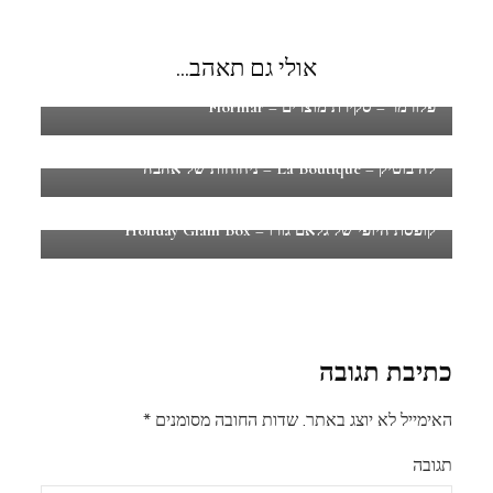
אולי גם תאהב...
פלורמר – סקירת מוצרים – Flormar
לה בוטיק – La Boutique – ניחוחות של אהבה
קופסת היופי של גלאם גורו – Holiday Glam Box
כתיבת תגובה
האימייל לא יוצג באתר.
שדות החובה מסומנים
*
תגובה