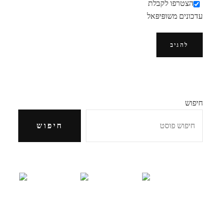
הצטרפו לקבלת
עדכונים משופּיפּאל
חיפוש
חיפוש