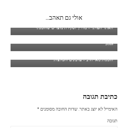
אולי גם תאהב...
האתר הפולני – מדריך וסקירת מוצרים שהזמנתי
כל מה שרציתם לדעת על מבצעי בלאק פריידיי Black Friday
2018
הזמנות מאייהרב – עדכונים והמלצות
כתיבת תגובה
האימייל לא יוצג באתר.
שדות החובה מסומנים
*
תגובה