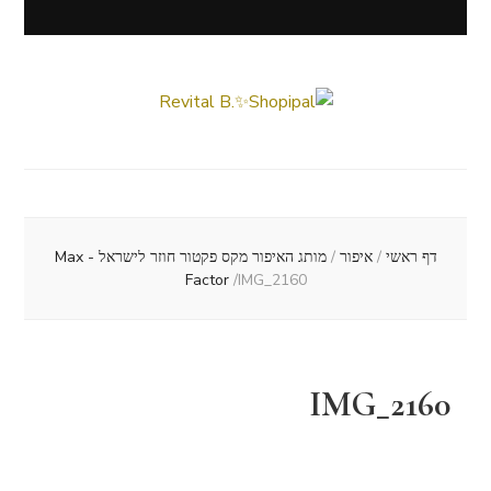
Revital B.✨Shopipal
Lifestyle ✦ Beauty ✦ Vegan ✦ Travel
דף ראשי
/
איפור
/
מותג האיפור מקס פקטור חוזר לישראל - Max
Factor
/
IMG_2160
IMG_2160