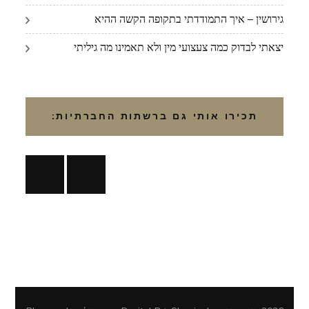
גירושין – איך התמודדתי בתקופה הקשה ההיא
יצאתי לבדוק כמה צעצועי מין ולא תאמינו מה גיליתי
תכירו אותי גם ברשתות החברתיות: