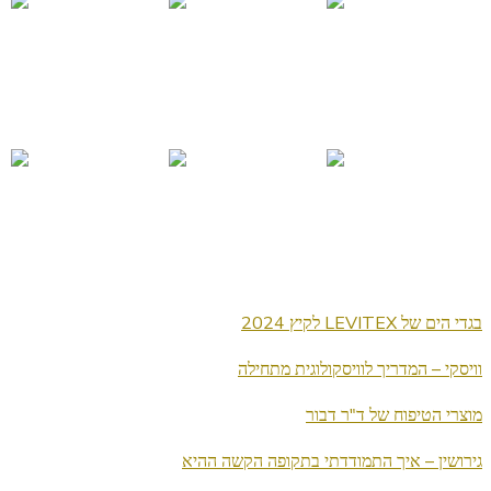
בגדי הים של LEVITEX לקיץ 2024
וויסקי – המדריך לוויסקולוגית מתחילה
מוצרי הטיפוח של ד"ר דבור
גירושין – איך התמודדתי בתקופה הקשה ההיא