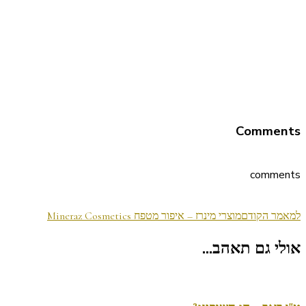
Comments
comments
ניווט
למאמר הקודם
מוצרי מינרז – איפור מטפח Mineraz Cosmetics
בפוסטים
אולי גם תאהב...