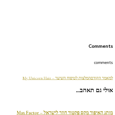
Comments
comments
ניווט
למאמר הקודם
המלצות לטיפוח השיער – My Unicorn Hair
בפוסטים
אולי גם תאהב...
מותג האיפור מקס פקטור חוזר לישראל – Max Factor