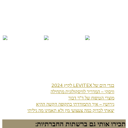
בגדי הים של LEVITEX לקיץ 2024
וויסקי – המדריך לוויסקולוגית מתחילה
מוצרי הטיפוח של ד"ר דבור
גירושין – איך התמודדתי בתקופה הקשה ההיא
יצאתי לבדוק כמה צעצועי מין ולא תאמינו מה גיליתי
תכירו אותי גם ברשתות החברתיות: