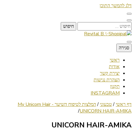
דלג להמשך התוכן
חיפוש:
Lifestyle ✦ Beauty ✦ Vegan ✦ Travel
סגירה
Revital B.✨Shopipal
ראשי
אודות
יצירת קשר
הצהרת נגישות
תקנון
INSTAGRAM
דף ראשי
/
טבעוני
/
המלצות לטיפוח השיער - My Unicorn Hair
/
UNICORN HAIR-AMIKA
UNICORN HAIR-AMIKA