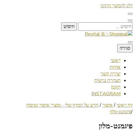
דלג להמשך התוכן
חיפוש:
Lifestyle ✦ Beauty ✦ Vegan ✦ Travel
סגירה
Revital B.✨Shopipal
ראשי
אודות
יצירת קשר
הצהרת נגישות
תקנון
INSTAGRAM
דף ראשי
/
איפור
/
חדש על המדף שלי - מוצרי איפור וטיפוח
/
פיגמנט-מלון
פיגמנט-מלון