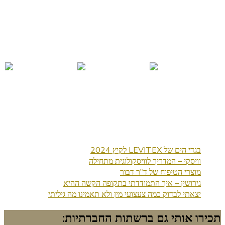
בגדי הים של LEVITEX לקיץ 2024
וויסקי – המדריך לוויסקולוגית מתחילה
מוצרי הטיפוח של ד"ר דבור
גירושין – איך התמודדתי בתקופה הקשה ההיא
יצאתי לבדוק כמה צעצועי מין ולא תאמינו מה גיליתי
תכירו אותי גם ברשתות החברתיות: