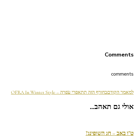
Comments
comments
ניווט
למאמר הקודם
בחורף הזה תתאפרי עֹפרה – OFRA In Winter Style
בפוסטים
אולי גם תאהב...
ט"ו באב – חג השופינג?