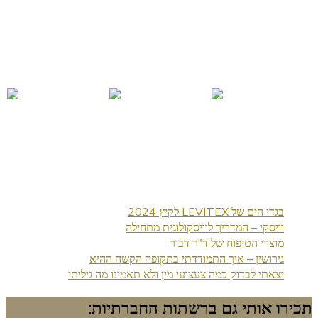
בגדי הים של LEVITEX לקיץ 2024
וויסקי – המדריך לוויסקולוגית מתחילה
מוצרי הטיפוח של ד"ר דבור
גירושין – איך התמודדתי בתקופה הקשה ההיא
יצאתי לבדוק כמה צעצועי מין ולא תאמינו מה גיליתי
תכירו אותי גם ברשתות החברתיות: