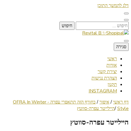
דלג להמשך התוכן
חיפוש:
Lifestyle ✦ Beauty ✦ Vegan ✦ Travel
סגירה
Revital B.✨Shopipal
ראשי
אודות
יצירת קשר
הצהרת נגישות
תקנון
INSTAGRAM
דף ראשי
/
איפור
/
בחורף הזה תתאפרי עֹפרה - OFRA In Winter
Style
/
היילייטר עפרה-סווטץ
היילייטר עפרה-סווטץ