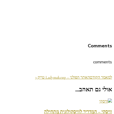
Comments
comments
ניווט
למאמר הקודם
האתר הפולני – Ladymakeup טייק 3
בפוסטים
אולי גם תאהב...
וויסקי – המדריך לוויסקולוגית מתחילה