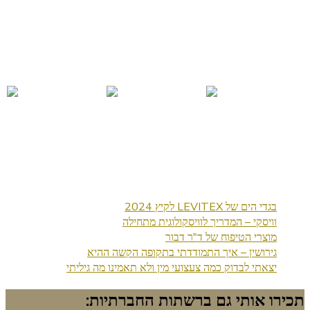
בגדי הים של LEVITEX לקיץ 2024
וויסקי – המדריך לוויסקולוגית מתחילה
מוצרי הטיפוח של ד"ר דבור
גירושין – איך התמודדתי בתקופה הקשה ההיא
יצאתי לבדוק כמה צעצועי מין ולא תאמינו מה גיליתי
תכירו אותי גם ברשתות החברתיות: