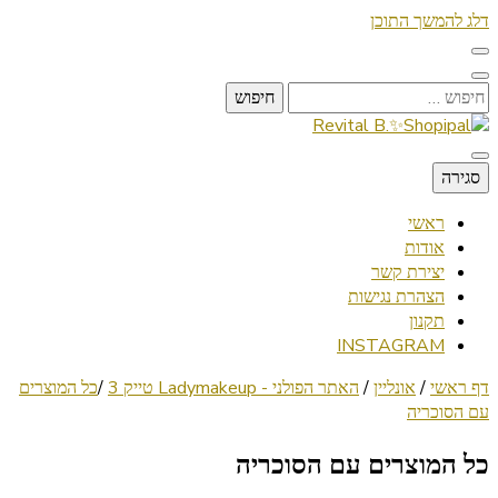
דלג להמשך התוכן
חיפוש:
Lifestyle ✦ Beauty ✦ Vegan ✦ Travel
סגירה
Revital B.✨Shopipal
ראשי
אודות
יצירת קשר
הצהרת נגישות
תקנון
INSTAGRAM
דף ראשי
/
אונליין
/
האתר הפולני - Ladymakeup טייק 3
/
כל המוצרים
עם הסוכריה
כל המוצרים עם הסוכריה