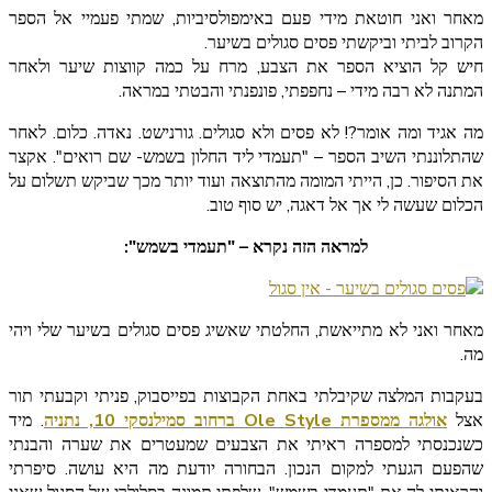
מאחר ואני חוטאת מידי פעם באימפולסיביות, שמתי פעמיי אל הספר
הקרוב לביתי וביקשתי פסים סגולים בשיער.
חיש קל הוציא הספר את הצבע, מרח על כמה קווצות שיער ולאחר
המתנה לא רבה מידי – נחפפתי, פונפנתי והבטתי במראה.
מה אגיד ומה אומר?! לא פסים ולא סגולים. גורנישט. נאדה. כלום. לאחר
שהתלוננתי השיב הספר – "תעמדי ליד החלון בשמש- שם רואים". אקצר
את הסיפור. כן, הייתי המומה מהתוצאה ועוד יותר מכך שביקש תשלום על
הכלום שעשה לי אך אל דאגה, יש סוף טוב.
למראה הזה נקרא – "תעמדי בשמש":
מאחר ואני לא מתייאשת, החלטתי שאשיג פסים סגולים בשיער שלי ויהי
מה.
בעקבות המלצה שקיבלתי באחת הקבוצות בפייסבוק, פניתי וקבעתי תור
אצל
אולגה ממספרת Ole Style ברחוב סמילנסקי 10, נתניה
. מיד
כשנכנסתי למספרה ראיתי את הצבעים שמעטרים את שערה והבנתי
שהפעם הגעתי למקום הנכון. הבחורה יודעת מה היא עושה. סיפרתי