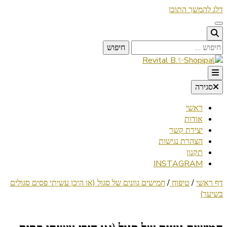
דלג להמשך התוכן
חיפוש:
Lifestyle ✦ Beauty ✦ Vegan ✦ Travel
סגירה
Revital B.✨Shopipal
ראשי
אודות
יצירת קשר
הצהרת נגישות
תקנון
INSTAGRAM
דף ראשי
/
טיפוח
/
חמישים גוונים של סגול (או היכן עשיתי פסים סגולים
בשיער)