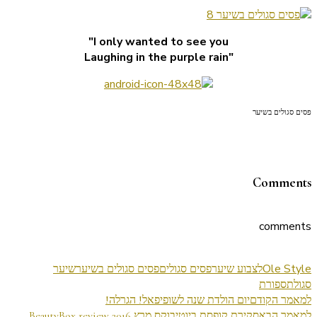
I only wanted to see you"
"Laughing in the purple rain
פסים סגולים בשיער
Comments
comments
Ole Style
לצבוע שיער
פסים סגולים
פסים סגולים בשיער
שיער
סגול
תספורת
ניווט
למאמר הקודם
יום הולדת שנה לשופיפאל! הגרלה!
למאמר הבא
סקירת קופסת ביוטיבוקס מרץ 2016 BeautyBox review