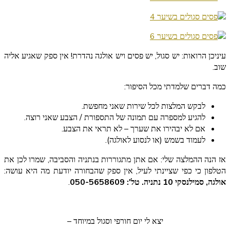
עיניכן הרואות: יש סגול, יש פסים ויש אולגה נהדרת! אין ספק שאגיע אליה
שוב.
כמה דברים שלמדתי מכל הסיפור:
לבקש המלצות לכל שירות שאני מחפשת.
להגיע למספרה עם תמונה של התספורת / הצבע שאני רוצה.
אם לא יבהירו את שערך – לא תראי את הצבע.
לעמוד בשמש (או לנסוע לאולגה).
אז הנה ההמלצה שלי: אם אתן מתגוררות בנתניה והסביבה, שמרו לכן את
הטלפון כי כפי שציינתי לעיל, אין ספק שהבחורה יודעת מה היא עושה:
אולגה, סמילנסקי 10 נתניה. טל': 050-5658609
.
יצא לי יום חורפי וסגול במיוחד –