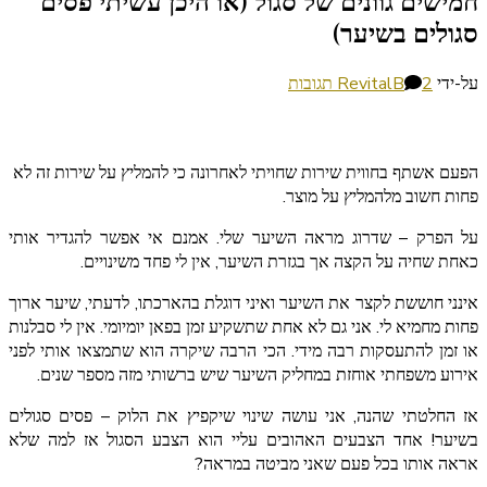
חמישים גוונים של סגול (או היכן עשיתי פסים
סגולים בשיער)
על
על-ידי
2 תגובות
RevitalB
חמישים
גוונים
של
הפעם אשתף בחווית שירות שחויתי לאחרונה כי להמליץ על שירות זה לא
סגול
פחות חשוב מלהמליץ על מוצר.
(או
היכן
על הפרק – שדרוג מראה השיער שלי. אמנם אי אפשר להגדיר אותי
עשיתי
כאחת שחיה על הקצה אך בגזרת השיער, אין לי פחד משינויים.
פסים
סגולים
אינני חוששת לקצר את השיער ואיני דוגלת בהארכתו, לדעתי, שיער ארוך
בשיער)
פחות מחמיא לי. אני גם לא אחת שתשקיע זמן בפאן יומיומי. אין לי סבלנות
או זמן להתעסקות רבה מידי. הכי הרבה שיקרה הוא שתמצאו אותי לפני
אירוע משפחתי אוחזת במחליק השיער שיש ברשותי מזה מספר שנים.
אז החלטתי שהנה, אני עושה שינוי שיקפיץ את הלוק – פסים סגולים
בשיער! אחד הצבעים האהובים עליי הוא הצבע הסגול אז למה שלא
אראה אותו בכל פעם שאני מביטה במראה?