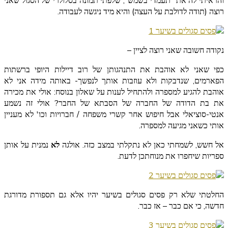
והראיתי לה את "תעמדי בשמש", שלפתי תמונה בסלולרי של הסגול שאני
רוצה (תודה לדולבת על העצה) והיא מיד ניגשה לעבודה.
נקודה חשובה שאני רוצה לציין –
כפי שאני לא אוהבת את התנהגותן של רוב דיילות היופי ברשתות
הפארמים, שנדבקות ולא עוזבות אותך לנפשך- באותה מידה אני לא
אוהבת להגיע למספרה ולהתחיל לענות על שאלון בנוסח: אולי את מכירה
את בת הדודה של החברה של הסבתא של החבר? אולי זה נשמע
אנטי-סוציאלי אבל חיפוש אחר קשרי משפחה / חברויות וכו' לא מעניין
אותי כשאני מגיעה למספרה.
אל חשש, לשמחתי כאן לא נתקלתי במצב כזה. אולגה
לא
נמנית על אותן
ספריות שיחפרו את מנוחתכן לדעת.
החלטתי שלא רק פסים סגולים בשיער יהיו אלא גם תספורת מדורגת
חדשה, כי אם כבר – אז כבר.