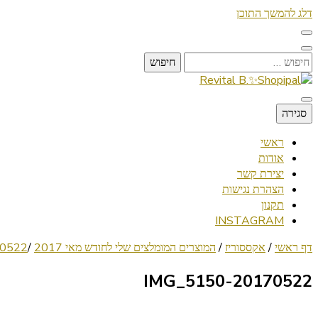
דלג להמשך התוכן
חיפוש:
Lifestyle ✦ Beauty ✦ Vegan ✦ Travel
סגירה
Revital B.✨Shopipal
ראשי
אודות
יצירת קשר
הצהרת נגישות
תקנון
INSTAGRAM
דף ראשי
/
אקססוריז
/
המוצרים המומלצים שלי לחודש מאי 2017
/
-IMG_5150
20170522-IMG_5150