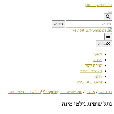
דלג להמשך התוכן
חיפוש:
Lifestyle ✦ Beauty ✦ Vegan ✦ Travel
סגירה
Revital B.✨Shopipal
ראשי
אודות
יצירת קשר
הצהרת נגישות
תקנון
INSTAGRAM
דף ראשי
/
אונליין
/
גוגל שופינג - ShoppingIL
/
גוגל שופינג גילטי מינה
גוגל שופינג גילטי מינה